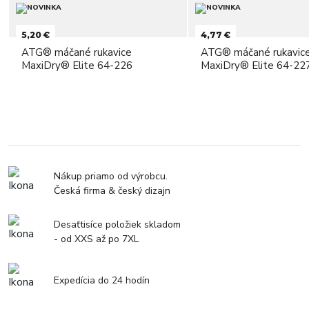
5,20 €
4,77 €
ATG® máčané rukavice
ATG® máčané rukavic
MaxiDry® Elite 64-226
MaxiDry® Elite 64-22
Nákup priamo od výrobcu.
Česká firma & český dizajn
Desaťtisíce položiek skladom
- od XXS až po 7XL
Expedícia do 24 hodín