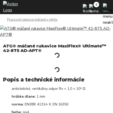
Menu
Pracovné rukavice máčané v nitrilu
ATG® máčané rukavice MaxiFlex® Ultimate™
42-875 AD-APT®
Popis a technické informácie
antistatické, vertikálny odpor Rv < 1,0 × 10⁸ Ω
hrúbka dlane:
1 mm
norma:
EN388: 4131A X; EN 16350
farba:
sivá