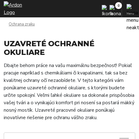
Menu
Ochrana zraku
UZAVRETÉ OCHRANNÉ
OKULIARE
Dbajte behom práce na vašu maximálnu bezpečnosť! Pokiaľ
pracuje napríklad s chemikáliami či kvapalinami, tak sa bez
kvalitnej ochrany očí nezaobídete. V tejto kategórii vám
ponúkame uzavreté ochranné okuliare, s ktorými budete
určite spokojní. Veľmi ľahké okuliare sa dokonale prispôsobia
vašej tvári a o vynikajúci komfort pri nosení sa postará mäkký
nosný mostík. Uzavreté pracovné okuliare ponúkajú
inovatívne riešenie pre ochranu vášho zraku.