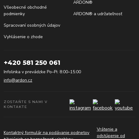
ARDON®
Všeobecné obchodné
podmienky
ARDON® a udržateľnosť
Spracovaní osobných údajov
Vyhlásenie o zhode
+420 581 250 061
Infolinka v prevádzke Po–Pi: 8:00–15:00
info@ardon.cz
ZOSTAŇTE S NAMI V
KONTAKTE
Vrátenie a
Kontaktný formulár na podávanie podnetov
odstúpenie od