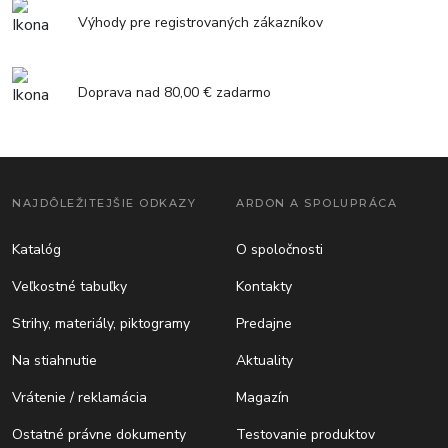
Výhody pre registrovaných zákazníkov
Doprava nad 80,00 € zadarmo
NAJDÔLEŽITEJŠIE ODKAZY
ARDON A SPOLUPRÁCA
Katalóg
O spoločnosti
Veľkostné tabuľky
Kontakty
Strihy, materiály, piktogramy
Predajne
Na stiahnutie
Aktuality
Vrátenie / reklamácia
Magazín
Ostatné právne dokumenty
Testovanie produktov