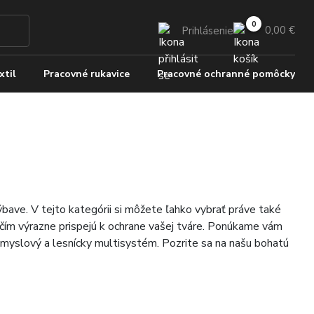
0,00 €
Prihlásenie
xtil
Pracovné rukavice
Pracovné ochranné pomôcky
ýbave. V tejto kategórii si môžete ľahko vybrať práve také
, čím výrazne prispejú k ochrane vašej tváre. Ponúkame vám
iemyslový a lesnícky multisystém. Pozrite sa na našu bohatú