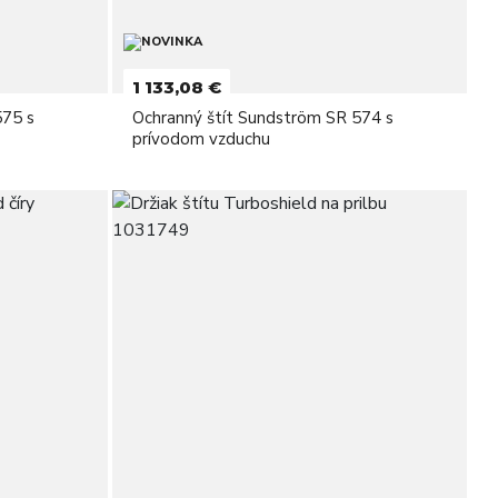
1 133,08 €
575 s
Ochranný štít Sundström SR 574 s
prívodom vzduchu