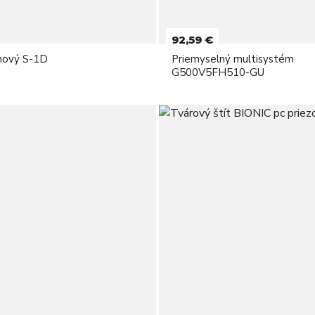
92,59 €
mový S-1D
Priemyselný multisystém
G500V5FH510-GU