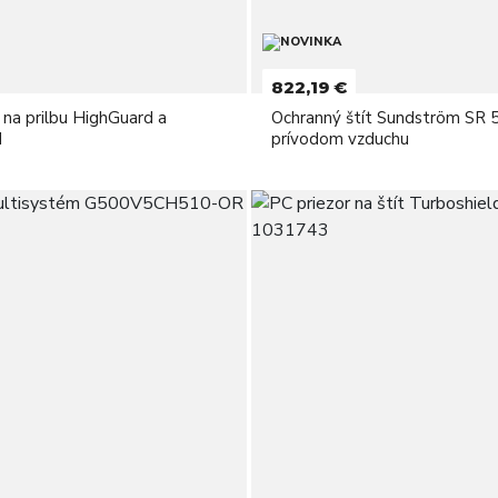
822,19 €
u na prilbu HighGuard a
Ochranný štít Sundström SR 
d
prívodom vzduchu