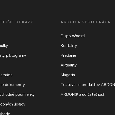
TEJŠIE ODKAZY
ARDON A SPOLUPRÁCA
O spoločnosti
buľky
Kontakty
iály, piktogramy
Predajne
Aktuality
klamácia
Magazín
vne dokumenty
Testovanie produktov ARDO
bchodné podmienky
ARDON® a udržateľnosť
sobných údajov
 zhode