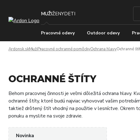
MUŽI
ŽENY
DETI
Pracovné odevy
Outdoor odevy
Pra
Ardonsk.sk
Muži
Pracovné ochranné pomôcky
Ochrana hlavy
Ochranné ští
OCHRANNÉ ŠTÍTY
Behom pracovnej činnosti je veľmi dôležitá ochrana hlavy. Kv
ochranné štíty, ktoré budú najviac vyhovovať vašim potrebám
taktiež drôtený štít vhodný na použitie v lesníctve. Okrem t
ponuku a myslite na svoje zdravie.
Novinka