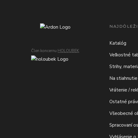
NAJDÔLEŽI
Katalóg
Člen koncernu
HOLOUBEK
Veľkostné ta
Strihy, mater
Na stiahnutie
Vrátenie / re
Ostatné prá
Všeobecné o
Spracovaní o
Vyhlásenie o