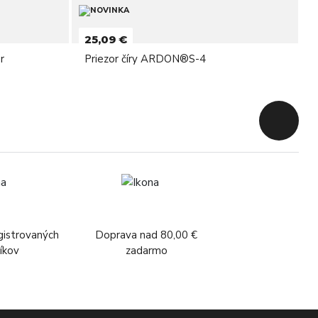
25,09 €
r
Priezor číry ARDON®S-4
Späť na z
gistrovaných
Doprava nad 80,00 €
íkov
zadarmo