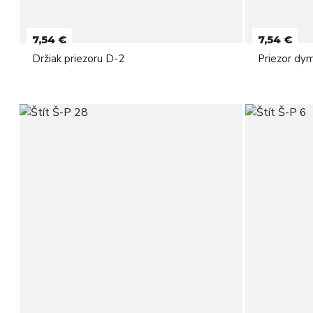
7,54 €
7,54 €
Držiak priezoru D-2
Priezor dy