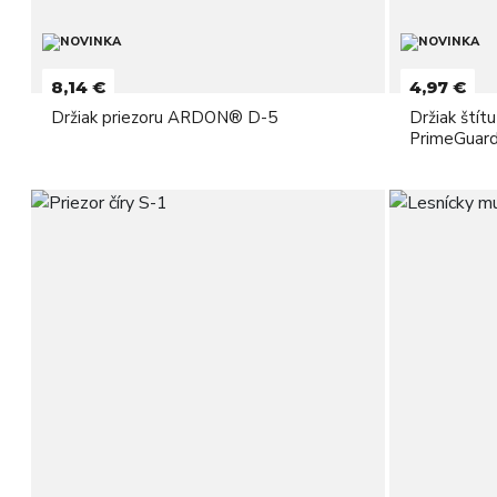
8,14 €
4,97 €
Držiak priezoru ARDON® D-5
Držiak štít
PrimeGuar