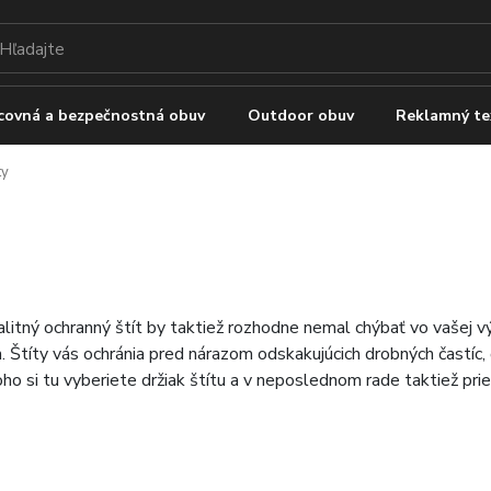
covná a bezpečnostná obuv
Outdoor obuv
Reklamný te
ty
alitný ochranný štít by taktiež rozhodne nemal chýbať vo vašej v
. Štíty vás ochránia pred nárazom odskakujúcich drobných častíc
oho si tu vyberiete držiak štítu a v neposlednom rade taktiež pr