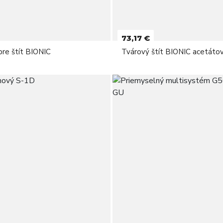
73,17 €
pre štít BIONIC
Tvárový štít BIONIC acetátov