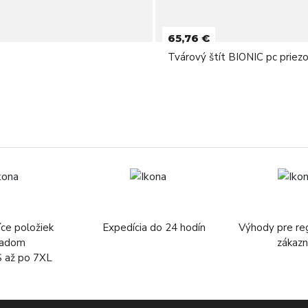
65,76 €
Tvárový štít BIONIC pc priezo
íce položiek
Expedícia do 24 hodín
Výhody pre re
ladom
zákazn
S až po 7XL