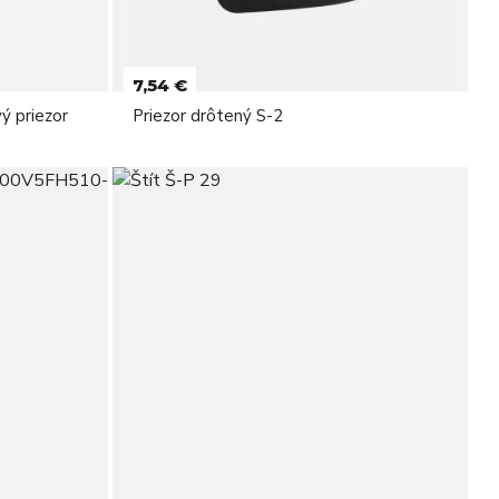
7,54 €
ý priezor
Priezor drôtený S-2