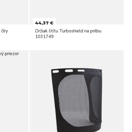
44,37 €
 číry
Držiak štítu Turboshield na prilbu
1031749