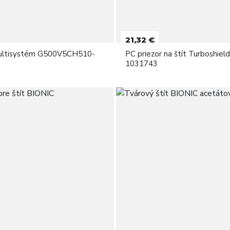
21,32 €
multisystém G500V5CH510-
PC priezor na štít Turboshield
1031743