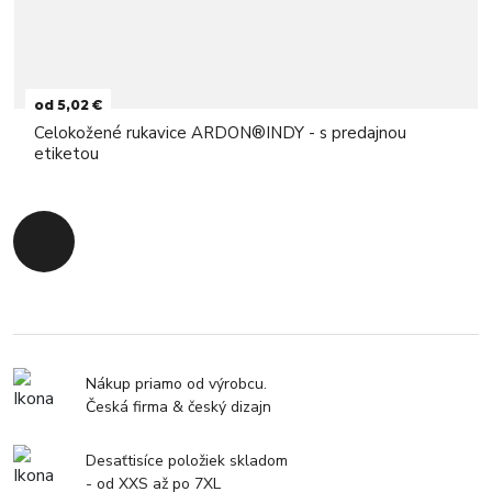
od 5,02 €
Celokožené rukavice ARDON®INDY - s predajnou
etiketou
Späť na začiatok
Nákup priamo od výrobcu.
Česká firma & český dizajn
Desaťtisíce položiek skladom
- od XXS až po 7XL