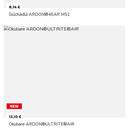
8,14 €
Slúchádlá ARDON®4EAR M51
13,10 €
Okuliare ARDON®ULTRITE®AIR