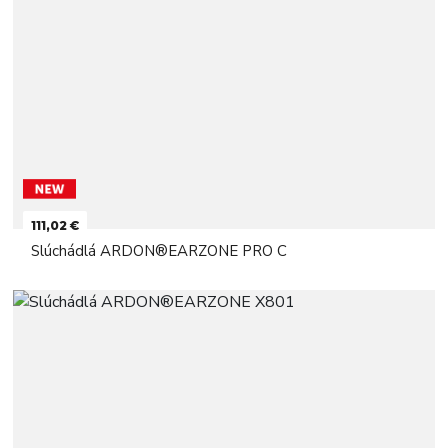
111,02 €
Slúchádlá ARDON®EARZONE PRO C