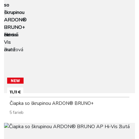
11,11 €
Čiapka so škrupinou ARDON® BRUNO+
5 farieb