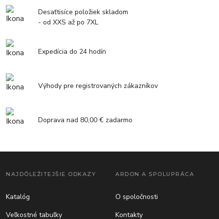
Desaťtisíce položiek skladom
- od XXS až po 7XL
Expedícia do 24 hodín
Výhody pre registrovaných zákazníkov
Doprava nad 80,00 € zadarmo
NAJDÔLEŽITEJŠIE ODKAZY
ARDON A SPOLUPRÁCA
Katalóg
O spoločnosti
Veľkostné tabuľky
Kontakty