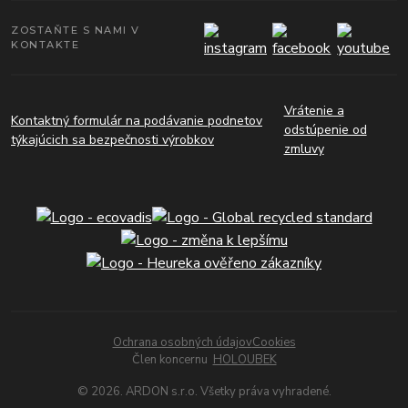
ZOSTAŇTE S NAMI V
KONTAKTE
Vrátenie a
Kontaktný formulár na podávanie podnetov
odstúpenie od
týkajúcich sa bezpečnosti výrobkov
zmluvy
Ochrana osobných údajov
Cookies
Člen koncernu
HOLOUBEK
© 2026. ARDON s.r.o. Všetky práva vyhradené.