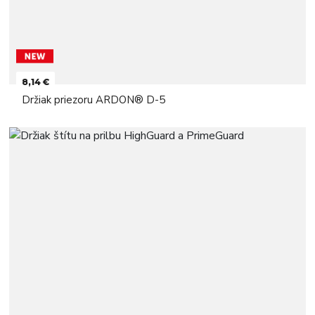
8,14 €
Držiak priezoru ARDON® D-5