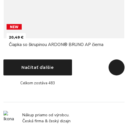
20,49 €
Čiapka so škrupinou ARDON® BRUNO AP čierna
Načítať ďalšie
Späť na
Celkom zostáva 483
Nákup priamo od výrobcu.
Česká firma & český dizajn