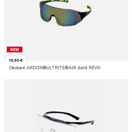
12,50 €
Okuliare ARDON®ULTRITE®AIR zlaté REVO