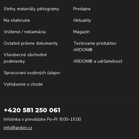
Strihy, materiály, piktogramy
Predajne
Na stiahnutie
Aktuality
Vrátenie / reklamácia
Magazín
Ostatné právne dokumenty
Testovanie produktov
ARDON®
Všeobecné obchodné
podmienky
ARDON® a udržateľnosť
Spracovaní osobných údajov
Vyhlásenie o zhode
+420 581 250 061
Infolinka v prevádzke Po–Pi: 8:00–15:00
info@ardon.cz