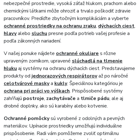
nebezpečné prostredie, vysoká záťaž hlukom, prachom alebo
chemickými látkami môže ohroziť a trvalo poškodiť zdravie
pracovníkov. Predíďte zbytočným komplikáciám a vyberte
ochranné prostriedky na ochranu zraku
,
dýchacích ciest
,
hlavy
alebo
sluchu
presne podľa potrieb vašej profesie a
podľa zákonných nariadení.
V našej ponuke nájdete
ochranné okuliare
s rôzne
upraveným zorníkom, upravené
slúchadlá na tlmenie
hluku
aj systémy na ochranu dýchacích ciest. Predstavujeme
produkty od
jednorazových respirátorov
až po náročné
celotvárové masky
a
kukly
. Špeciálnou kategóriou je
ochrana pri práci vo výškach
. Prispôsobené systémy
zahŕňajú
postroje
,
zachytávače
a
tlmiče pádu
, ale aj
drobné doplnky, ako sú karabíny alebo kotvenie.
Ochranné pomôcky
sú vyrobené z odolných a pevných
materiálov. Upínacie prostriedky umožňujú individuálne
prispôsobenie. Radi vám pomôžeme zvoliť optimálnu