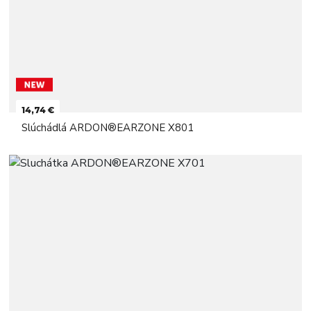
14,74 €
Slúchádlá ARDON®EARZONE X801