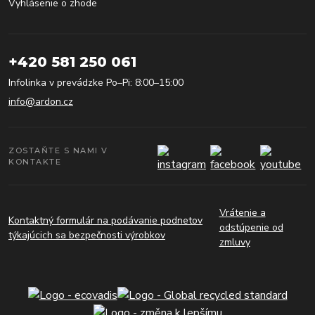
Vyhlásenie o zhode
+420 581 250 061
Infolinka v prevádzke Po–Pi: 8:00–15:00
info@ardon.cz
ZOSTAŇTE S NAMI V
KONTAKTE
Vrátenie a
Kontaktný formulár na podávanie podnetov
odstúpenie od
týkajúcich sa bezpečnosti výrobkov
zmluvy