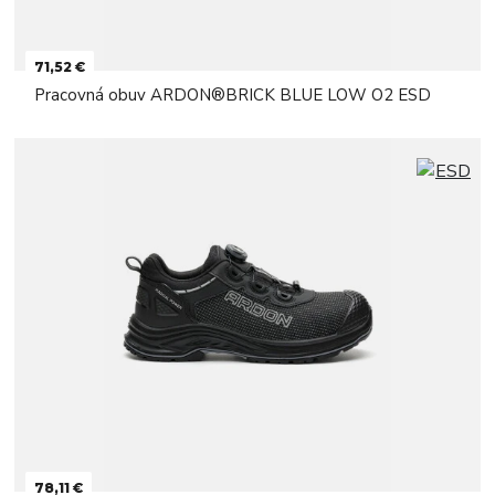
71,52 €
Pracovná obuv ARDON®BRICK BLUE LOW O2 ESD
78,11 €