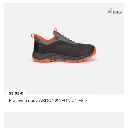
55,05 €
Pracovná obuv ARDON®NEON O1 ESD