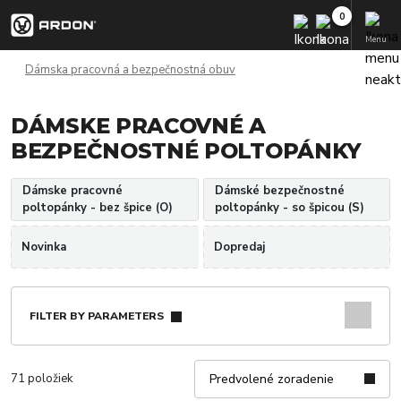
Menu
Dámska pracovná a bezpečnostná obuv
DÁMSKE PRACOVNÉ A
BEZPEČNOSTNÉ POLTOPÁNKY
Dámske pracovné
Dámské bezpečnostné
poltopánky - bez špice (O)
poltopánky - so špicou (S)
Novinka
Dopredaj
FILTER BY PARAMETERS
71 položiek
Predvolené zoradenie