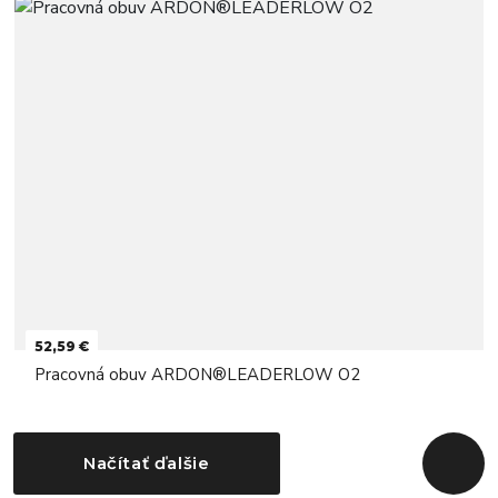
52,59 €
Pracovná obuv ARDON®LEADERLOW O2
Načítať ďalšie
Späť na