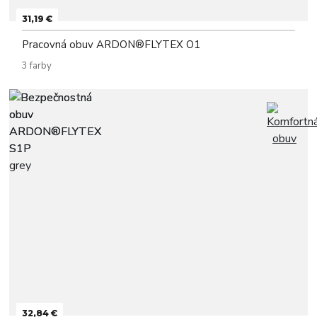
31,19 €
Pracovná obuv ARDON®FLYTEX O1
3 farby
32,84 €