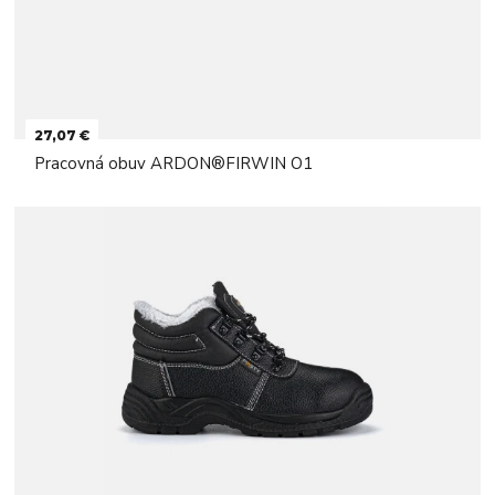
27,07 €
Pracovná obuv ARDON®FIRWIN O1