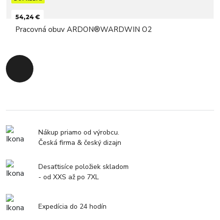
54,24 €
Pracovná obuv ARDON®WARDWIN O2
Späť na začiatok
Nákup priamo od výrobcu.
Česká firma & český dizajn
Desaťtisíce položiek skladom
- od XXS až po 7XL
Expedícia do 24 hodín