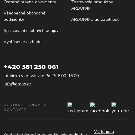
Ostatné právne dokumenty
Testovanie produktov
ARDON®
Všeobecné obchodné
podmienky
ARDON® a udržateľnosť
Spracovaní osobných údajov
Vyhlásenie o zhode
+420 581 250 061
Infolinka v prevádzke Po–Pi: 8:00–15:00
info@ardon.cz
ZOSTAŇTE S NAMI V
KONTAKTE
Vrátenie a
Kontaktný formulár na podávanie podnetov