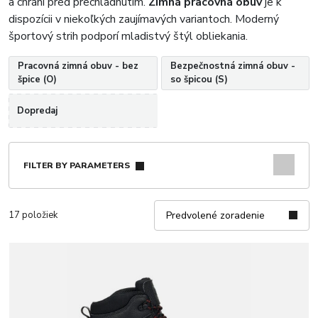
a chráni pred prechladnutím.
Zimná pracovná obuv
je k
dispozícii v niekoľkých zaujímavých variantoch. Moderný
športový strih podporí mladistvý štýl obliekania.
Pracovná zimná obuv - bez
Bezpečnostná zimná obuv -
špice (O)
so špicou (S)
Dopredaj
FILTER BY PARAMETERS
17 položiek
Predvolené zoradenie