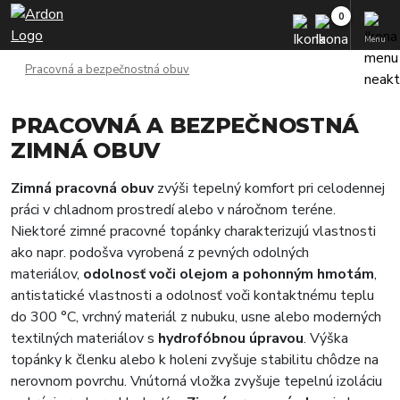
Menu
Pracovná a bezpečnostná obuv
PRACOVNÁ A BEZPEČNOSTNÁ
ZIMNÁ OBUV
Zimná pracovná obuv
zvýši tepelný komfort pri celodennej
práci v chladnom prostredí alebo v náročnom teréne.
Niektoré zimné pracovné topánky charakterizujú vlastnosti
ako napr. podošva vyrobená z pevných odolných
materiálov,
odolnosť voči olejom a pohonným hmotám
,
antistatické vlastnosti a odolnosť voči kontaktnému teplu
do 300 °C, vrchný materiál z nubuku, usne alebo moderných
textilných materiálov s
hydrofóbnou úpravou
. Výška
topánky k členku alebo k holeni zvyšuje stabilitu chôdze na
nerovnom povrchu. Vnútorná vložka zvyšuje tepelnú izoláciu