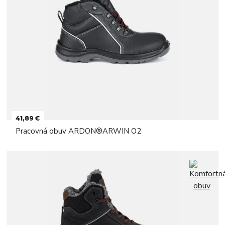
41,89 €
Pracovná obuv ARDON®ARWIN O2