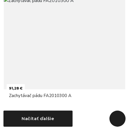
91,28 €
Zachytávač pádu FA2010300 A
Načítať ďalšie
Späť na