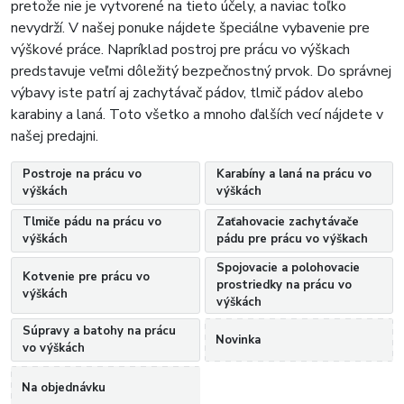
pretože nie je vytvorené na tieto účely, a naviac toľko
nevydrží. V našej ponuke nájdete špeciálne vybavenie pre
výškové práce. Napríklad postroj pre prácu vo výškach
predstavuje veľmi dôležitý bezpečnostný prvok. Do správnej
výbavy iste patrí aj zachytávač pádov, tlmič pádov alebo
karabiny a laná. Toto všetko a mnoho ďalších vecí nájdete v
našej predajni.
Postroje na prácu vo
Karabíny a laná na prácu vo
výškách
výškách
Tlmiče pádu na prácu vo
Zaťahovacie zachytávače
výškách
pádu pre prácu vo výškach
Spojovacie a polohovacie
Kotvenie pre prácu vo
prostriedky na prácu vo
výškách
výškách
Súpravy a batohy na prácu
Novinka
vo výškách
Na objednávku