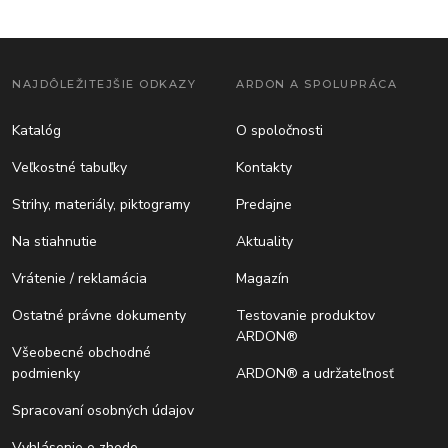
NAJDÔLEŽITEJŠIE ODKAZY
ARDON A SPOLUPRÁCA
Katalóg
O spoločnosti
Veľkostné tabuľky
Kontakty
Strihy, materiály, piktogramy
Predajne
Na stiahnutie
Aktuality
Vrátenie / reklamácia
Magazín
Ostatné právne dokumenty
Testovanie produktov
ARDON®
Všeobecné obchodné
podmienky
ARDON® a udržateľnosť
Spracovaní osobných údajov
Vyhlásenie o zhode