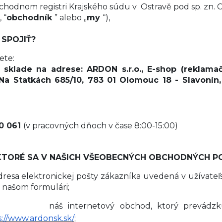
chodnom registri Krajského súdu v Ostravě pod sp. zn. 
, “
obchodník
” alebo „
my
“),
 SPOJIŤ?
ete:
sklade na adrese: ARDON s.r.o., E-shop (reklama
a Statkách 685/10, 783 01 Olomouc 18 - Slavonín
50 061
(
v pracovných dňoch v čase 8:00-15:00)
, KTORÉ SA V NAŠICH VŠEOBECNÝCH OBCHODNÝCH 
dresa elektronickej pošty zákazníka uvedená v užívateľ
 našom formulári;
op
náš internetový obchod, ktorý prevádz
s://www.ardonsk.sk/
;