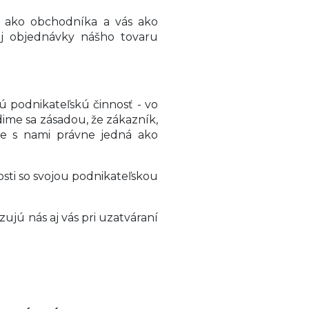
ás ako obchodníka a vás ako
j objednávky nášho tovaru
nú podnikateľskú činnosť - vo
dime sa zásadou, že zákazník,
je s nami právne jedná ako
osti so svojou podnikateľskou
ujú nás aj vás pri uzatváraní