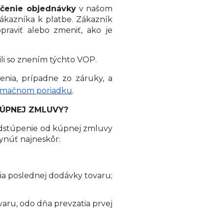
ončenie objednávky
v našom
ákazníka k platbe. Zákazník
raviť alebo zmeniť, ako je
li so znením týchto VOP.
nia, prípadne zo záruky, a
amačnom poriadku
.
ÚPNEJ ZMLUVY?
dstúpenie od kúpnej zmluvy
lynúť najneskôr:
ia poslednej dodávky tovaru;
aru, odo dňa prevzatia prvej