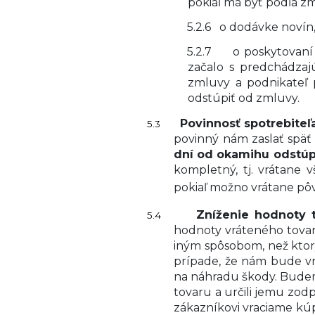
pokiaľ má byť podľa z
5.2.6
o dodávke novín,
5.2.7
o poskytovaní
začalo s predchádzaj
zmluvy a podnikateľ 
odstúpiť od zmluvy
.
Povinnosť spotrebiteľ
5.3
povinný nám zaslať späť
dní od okamihu odstú
kompletný, tj. vrátane
pokiaľ možno vrátane pôvo
Zníženie hodnoty 
5.4
hodnoty vráteného tovar
iným spôsobom, než ktor
prípade, že nám bude v
na náhradu škody. Budem
tovaru a určili jemu zo
zákazníkovi vraciame kú