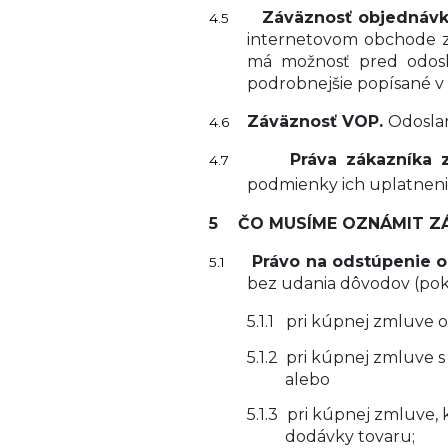
Záväznosť objednáv
4.5
internetovom obchode zá
má možnosť pred odosla
podrobnejšie popísané v 
Záväznosť VOP.
Odoslan
4.6
Práva zákazníka 
4.7
podmienky ich uplatnenia
5
ČO MUSÍME OZNÁMIT Z
Právo na odstúpenie 
5.1
bez udania dôvodov (poki
5.1.1
pri kúpnej zmluve o
5.1.2
pri kúpnej zmluve s
alebo
5.1.3
pri kúpnej zmluve, 
dodávky tovaru;