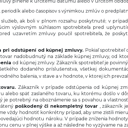
mluvy plnené k určitému dátumu alebo v určitom obdob
 periodík alebo časopisov s výnimkou zmlúv o predplat
 služieb, ak boli v plnom rozsahu poskytnuté; v prípad
úcim výslovným súhlasom spotrebiteľa pred uplynut
pred uzavretím zmluvy poučil spotrebiteľa, že posky
a pri odstúpení od kúpnej zmluvy.
Pokiaľ spotrebiteľ
 tovar nadobudnutý na základe kúpnej zmluvy, od ktor
penia
od kúpnej zmluvy. Zákazník spotrebiteľ je povinný t
 všetkého dodaného príslušenstva, všetkej dokumentác
dného balenia, v stave a v hodnote, v ktorej ich prevzal
tovaru.
Zákazník v prípade odstúpenia od kúpnej zm
u alebo späť zaslaného tovaru, ku ktorému došlo v dô
ý je potrebný na oboznámenie sa s povahou a vlastnosť
rátený
poškodený či nekompletný tovar
, zákazník 
e vždy hodnotiť konkrétny prípad, aby sme zistili mie
dpovedajúci hodnotu nároku. V prípade zníženia hodnot
pnu cenu v plnej výške a až následne ho vyzývame na z