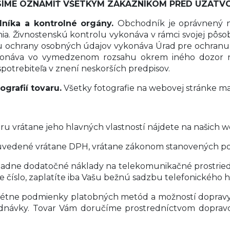
ÍME OZNÁMIŤ VŠETKÝM ZÁKAZNÍKOM PRED UZATVO
níka a kontrolné orgány.
Obchodník je oprávnený n
a. Živnostenskú kontrolu vykonáva v rámci svojej pôsob
u ochrany osobných údajov vykonáva Úrad pre ochranu
konáva vo vymedzenom rozsahu okrem iného dozor n
spotrebiteľa v znení neskorších predpisov.
ografií tovaru.
Všetky fotografie na webovej stránke maj
ru vrátane jeho hlavných vlastností nájdete na našich 
uvedené vrátane DPH, vrátane zákonom stanovených po
iadne dodatočné náklady na telekomunikačné prostried
e číslo, zaplatíte iba Vašu bežnú sadzbu telefonického 
étne podmienky platobných metód a možností dopravy 
dnávky. Tovar Vám doručíme prostredníctvom dopravcu