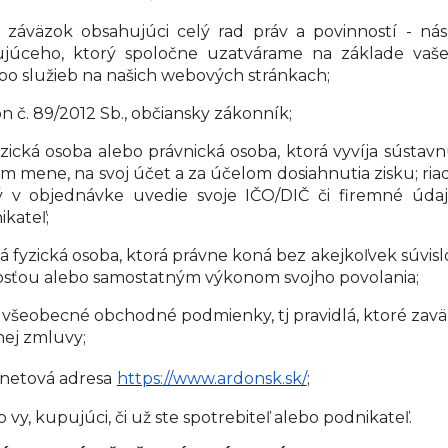
a
záväzok obsahujúci celý rad práv a povinností - n
júceho, ktorý spoločne uzatvárame na základe vaše
ebo služieb na našich webových stránkach;
n č. 89/2012 Sb., občiansky zákonník;
yzická osoba alebo právnická osoba, ktorá vyvíja sústav
om mene, na svoj účet a za účelom dosiahnutia zisku; ria
ý v objednávke uvedie svoje IČO/DIČ či firemné úda
ikateľ;
á fyzická osoba, ktorá právne koná bez akejkoľvek súvisl
osťou alebo samostatným výkonom svojho povolania;
o všeobecné obchodné podmienky, tj pravidlá, ktoré zaväz
ej zmluvy;
rnetová adresa
https://www.ardonsk.sk/
;
ujúci, či už ste spotrebiteľ alebo podnikateľ.