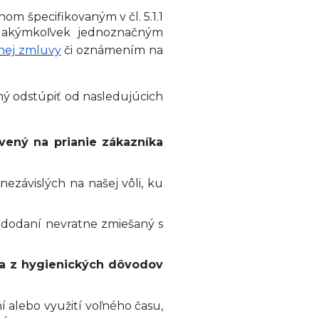
om špecifikovaným v čl. 5.1.1
o akýmkoľvek jednoznačným
nej zmluvy
či oznámením na
ný odstúpiť od nasledujúcich
vený na prianie zákazníka
ezávislých na našej vôli, ku
o dodaní nevratne zmiešaný s
 a z hygienických dôvodov
 alebo využití voľného času,