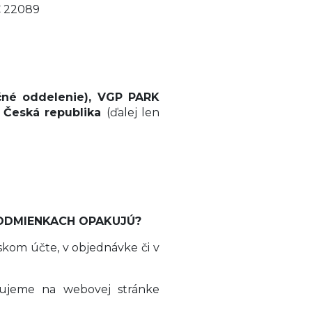
C 22089
čné oddelenie), VGP PARK
, Česká republika
(ďalej len
PODMIENKACH OPAKUJÚ?
skom účte, v objednávke či v
kujeme na webovej stránke