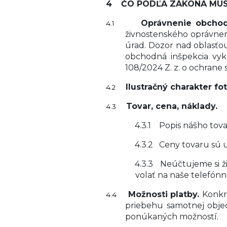
4
ČO PODĽA ZÁKONA MUS
Oprávnenie obchod
4.1
živnostenského oprávneni
úrad. Dozor nad oblasťo
obchodná inšpekcia vy
108/2024 Z. z. o ochrane 
Ilustračný charakter fot
4.2
Tovar, cena, náklady.
4.3
4.3.1
Popis nášho tova
4.3.2
Ceny tovaru sú 
4.3.3
Neúčtujeme si ž
volať na naše telefónn
Možnosti platby.
Konkr
4.4
priebehu samotnej obje
ponúkaných možností.