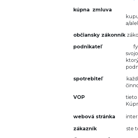
kúpna zmluv
kupu
a/al
občiansky zákonník
záko
podnikateľ
f
svoj
ktor
podn
spotrebiteľ
každ
činn
VOP
tiet
Kúpn
webová stránka
inte
zákazník
ste to vy, kup