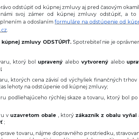
 právo odstúpiť od kúpnej zmluvy aj pred časovým okamih
oznámi svoj zámer od kúpnej zmluvy odstúpiť, a t
vyplnením a odoslaním
formuláre na odstúpenie od kúp
.cz
.
 kúpnej zmluvy ODSTÚPIŤ.
Spotrebiteľ nie je oprávne
aru, ktorý bol
upravený
alebo
vytvorený
alebo
upra
;
ru, ktorých cena závisí od výchyliek finančných trhov n
as lehoty na odstúpenie od kúpnej zmluvy;
ru podliehajúceho rýchlej skaze a tovaru, ktorý bol p
ru v
uzavretom obale
, ktorý
zákazník z obalu vyňal
iť
;
eprave tovaru, nájme dopravného prostriedku, stravovaní