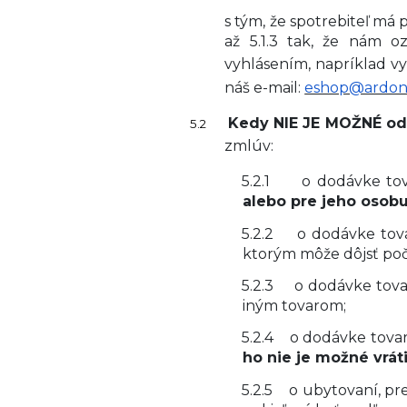
s tým, že spotrebiteľ má
až 5.1.3 tak, že nám 
vyhlásením, napríklad 
náš e-mail:
eshop@ardon
Kedy NIE JE MOŽNÉ od
5.2
zmlúv:
5.2.1
o dodávke tov
alebo pre jeho osobu
5.2.2
o dodávke tova
ktorým môže dôjsť poč
5.2.3
o dodávke tova
iným tovarom;
5.2.4
o dodávke tova
ho nie je možné vrát
5.2.5
o ubytovaní, pr