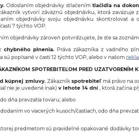
ky.
Odoslaním objednávky stlačením
tlačidla na dok
kazník vytvorí záväznú objednávku, ktorá zaväzuje z
ním objednávky svoju objednávku skontrolovať a op
časti 7 týchto VOP.
ím objednávky zároveň potvrdzujete, že ste sa zoznámi
z chybného plnenia.
Práva zákazníka z vadného plne
 sú popísané v časti 12 týchto VOP, alebo v našom
rekl
ÁKAZNÍKOM SPOTREBITEĽOM PRED UZATVORENÍM K
od kúpnej zmluvy.
Zákazník
spotrebiteľ
má právo na o
aľ nie je uvedené inak)
v lehote 14 dní
, ktorá začína p
do dňa prevzatia tovaru; alebo
 dodaním vo viacerých kusoch/častiach, odo dňa prevzat
ktorej predmetom sú pravidelné opakované dodávky tov