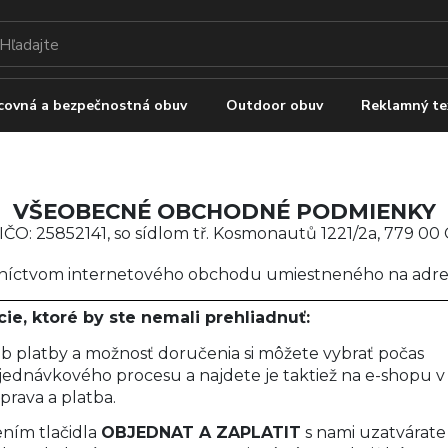
covná a bezpečnostná obuv
Outdoor obuv
Reklamný te
VŠEOBECNÉ OBCHODNÉ PODMIENKY
IČO: 25852141, so sídlom tř. Kosmonautů 1221/2a, 779 00
edníctvom internetového obchodu umiestneného na adr
ie, ktoré by ste nemali prehliadnuť:
b platby a možnosť doručenia si môžete vybrať počas
jednávkového procesu a najdete je taktiež na e-shopu v 
prava a platba.
ením tlačidla
OBJEDNAT A ZAPLATIT
s nami uzatvárat