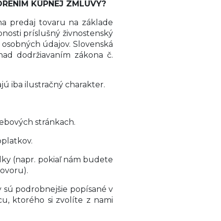
RENÍM KÚPNEJ ZMLUVY?
a predaj tovaru na základe
nosti príslušný živnostenský
 osobných údajov. Slovenská
ad dodržiavaním zákona č.
ú iba ilustračný charakter.
webových stránkach.
platkov.
ky (napr. pokiaľ nám budete
hovoru).
sú podrobnejšie popísané v
, ktorého si zvolíte z nami