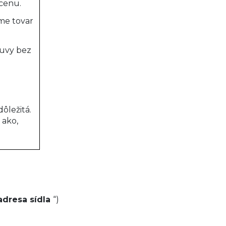
cenu.
eme tovar
luvy bez
ôležitá.
 ako,
adresa sídla
“)