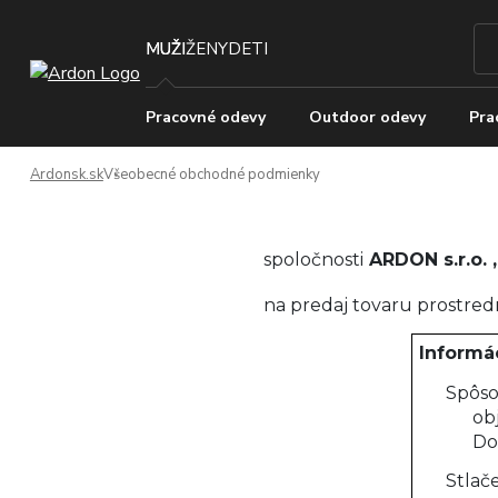
MUŽI
ŽENY
DETI
Pracovné odevy
Outdoor odevy
Pra
Ardonsk.sk
Všeobecné obchodné podmienky
spoločnosti
ARDON s.r.o.
,
na predaj tovaru prostr
Informác
Spôso
ob
Do
Stlač