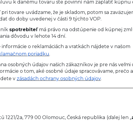
luvu k danému tovaru ste povinní nám zaplatiť kúpnu 
ľ pri tovare uvádzame, že je skladom, potom sa zaväzuj
dať do doby uvedenej v části 9 týchto VOP
.
zník
spotrebiteľ
má právo na odstúpenie od kúpnej zm
ania dôvodu v lehote 14 dní.
ie informácie o reklamáciách a vratkách nájdete v našom
klamačnom poriadku
.
na osobných údajov našich zákazníkov je pre nás veľmi d
formácie o tom, aké osobné údaje spracovávame, prečo a
jdete v
zásadách ochrany osobných údajov
.
tů 1221/2a, 779 00 Olomouc, Česká republika
(ďalej len „