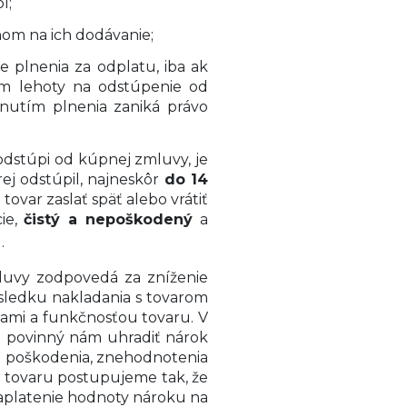
í;
nom na ich dodávanie;
e plnenia za odplatu, iba ak
ím lehoty na odstúpenie od
tnutím plnenia zaniká právo
 odstúpi od kúpnej zmluvy, je
ej odstúpil, najneskôr
do 14
ovar zaslať späť alebo vrátiť
ie,
čistý a nepoškodený
a
.
luvy zodpovedá za zníženie
sledku nakladania s tovarom
ami a funkčnosťou tovaru. V
je povinný nám uhradiť nárok
ru poškodenia, znehodnotenia
y tovaru postupujeme tak, že
aplatenie hodnoty nároku na