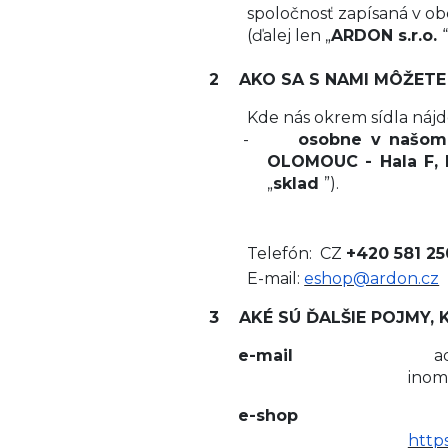
spoločnosť zapísaná v ob
(ďalej len „
ARDON s.r.o.
“
2
AKO SA S NAMI MÔŽETE
Kde nás okrem sídla nájd
-
osobne v našom 
OLOMOUC - Hala F, N
„
sklad
”).
Telefón: CZ
+420 581 2
E-mail:
eshop@ardon.cz
3
AKÉ SÚ ĎALŠIE POJMY
e-mail
a
inom
e-sh
http