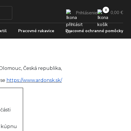
0,00 €
Prihlásenie
xtil
Pracovné rukavice
Pracovné ochranné pomôcky
 Olomouc, Česká republika,
ese
https://www.ardonsk.sk/
části
e kúpnu