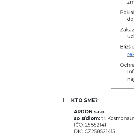
zm
Pokia
do
Záka
ud
Bližš
re
Ochra
In
ná
1
KTO SME?
ARDON s.r.o.
so sídlom:
tř. Kosmonau
IČO:
25852141
DIČ:
CZ258521415