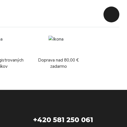
Späť na z
gistrovaných
Doprava nad 80,00 €
íkov
zadarmo
+420 581 250 061