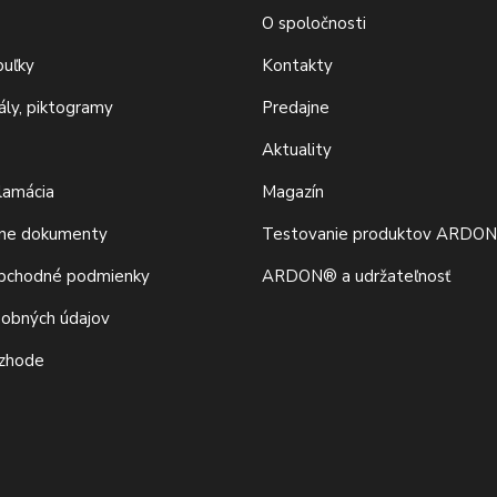
O spoločnosti
buľky
Kontakty
iály, piktogramy
Predajne
Aktuality
klamácia
Magazín
vne dokumenty
Testovanie produktov ARDO
bchodné podmienky
ARDON® a udržateľnosť
sobných údajov
 zhode