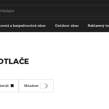
covná a bezpečnostná obuv
Outdoor obuv
Reklamný te
POTLAČE
eriál
Skladom