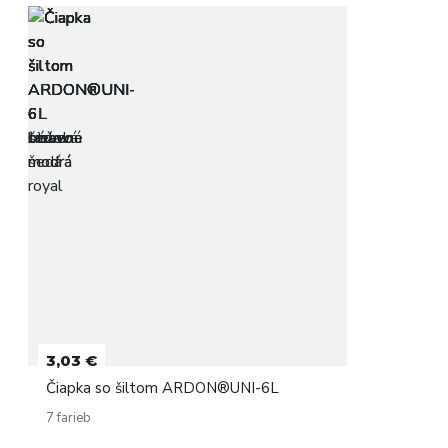
3,03 €
Čiapka so šiltom ARDON®UNI-6L
7 farieb