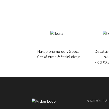
Nákup priamo od výrobcu.
Desaťtis
Česká firma & český dizajn
sk
- od XX
NAJDÔLEŽI