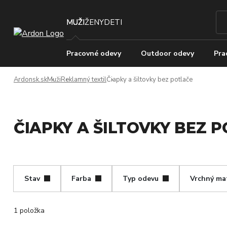
MUŽI
ŽENY
DETI
Pracovné odevy
Outdoor odevy
Pra
Ardonsk.sk
Muži
Reklamný textil
Čiapky a šiltovky bez potlače
ČIAPKY A ŠILTOVKY BEZ 
Stav
Farba
Typ odevu
Vrchný mat
1 položka