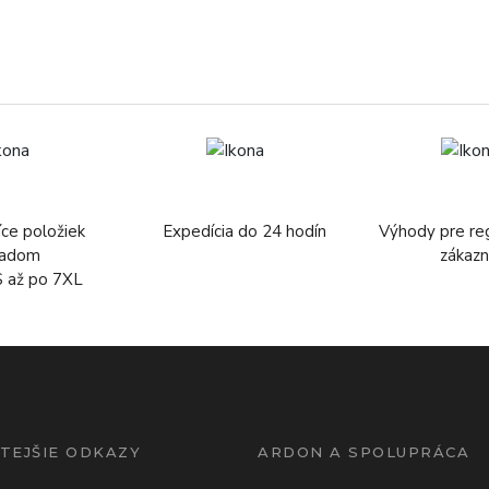
íce položiek
Expedícia do 24 hodín
Výhody pre re
ladom
zákazn
S až po 7XL
TEJŠIE ODKAZY
ARDON A SPOLUPRÁCA