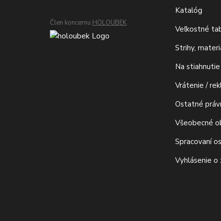
Katalóg
Člen koncernu
HOLOUBEK
Veľkostné ta
Strihy, mater
Na stiahnutie
Vrátenie / re
Ostatné prá
Všeobecné o
Spracovaní o
Vyhlásenie o