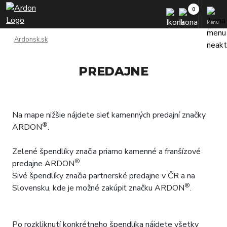
Menu
Ardonsk.sk
PREDAJNE
Na mape nižšie nájdete sieť kamenných predajní značky
®
ARDON
.
Zelené špendlíky značia priamo kamenné a franšízové
®
predajne ARDON
.
Sivé špendlíky značia partnerské predajne v ČR a na
®
Slovensku, kde je možné zakúpiť značku ARDON
.
Po rozkliknutí konkrétneho špendlíka nájdete všetky