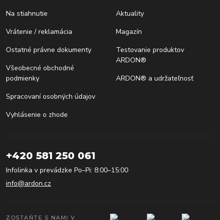
Na stiahnutie
Aktuality
Vrátenie / reklamácia
Magazín
Ostatné právne dokumenty
Testovanie produktov
ARDON®
Všeobecné obchodné
podmienky
ARDON® a udržateľnosť
Spracovaní osobných údajov
Vyhlásenie o zhode
+420 581 250 061
Infolinka v prevádzke Po–Pi: 8:00–15:00
info@ardon.cz
ZOSTAŇTE S NAMI V