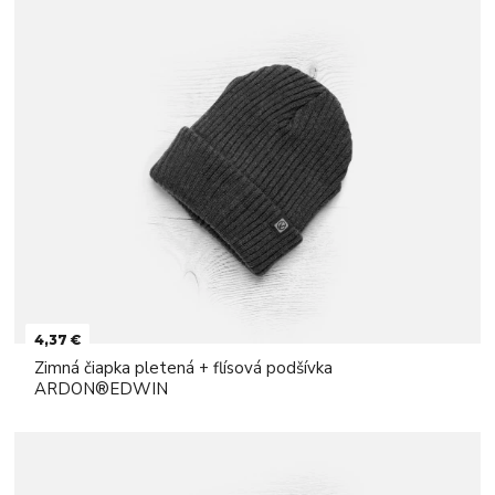
4,37 €
Zimná čiapka pletená + flísová podšívka
ARDON®EDWIN