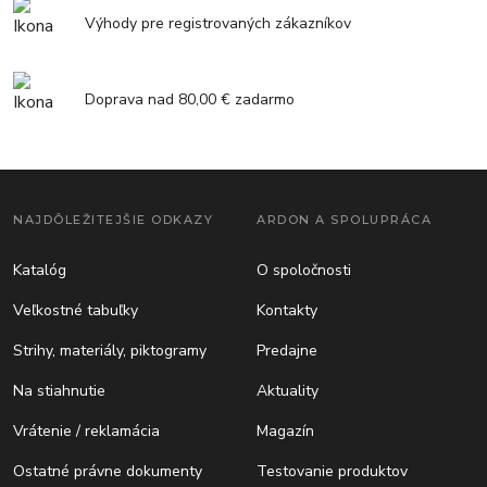
Výhody pre registrovaných zákazníkov
Doprava nad 80,00 € zadarmo
NAJDÔLEŽITEJŠIE ODKAZY
ARDON A SPOLUPRÁCA
Katalóg
O spoločnosti
Veľkostné tabuľky
Kontakty
Strihy, materiály, piktogramy
Predajne
Na stiahnutie
Aktuality
Vrátenie / reklamácia
Magazín
Ostatné právne dokumenty
Testovanie produktov