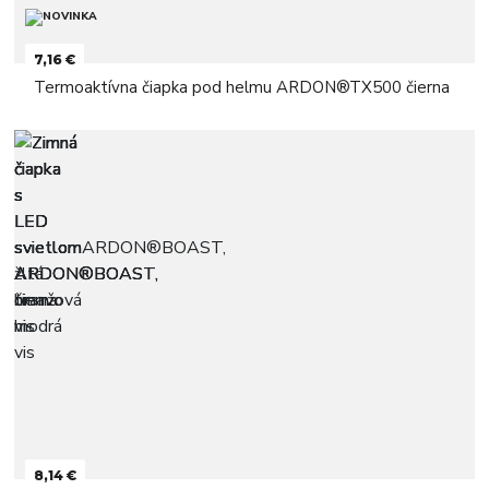
7,16 €
Termoaktívna čiapka pod helmu ARDON®TX500 čierna
8,14 €