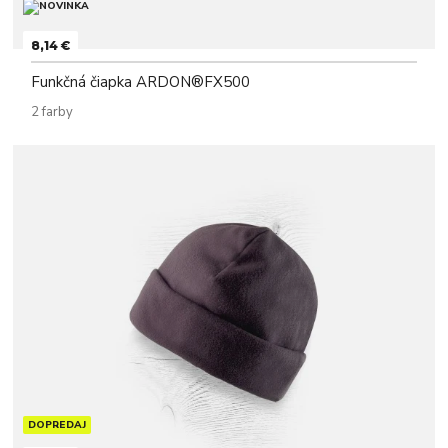
8,14 €
Funkčná čiapka ARDON®FX500
2 farby
DOPREDAJ