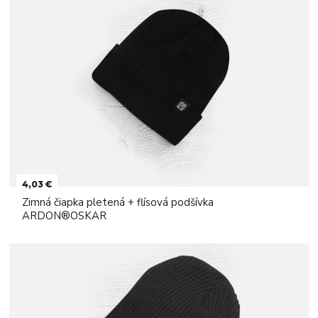
4,03 €
Zimná čiapka pletená + flísová podšívka
ARDON®OSKAR