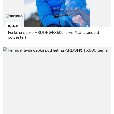
8,14 €
Funkčná čiapka ARDON®FX500 hi-vis žltá (standard
polyester)