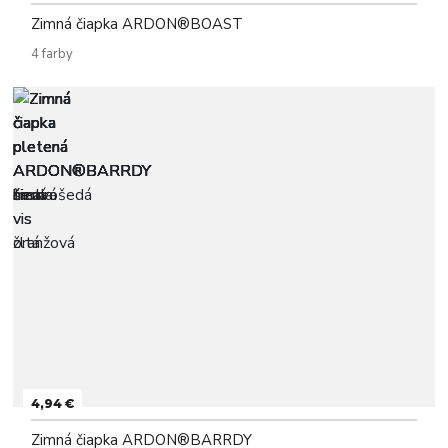
Zimná čiapka ARDON®BOAST
4 farby
4,94 €
Zimná čiapka ARDON®BARRDY