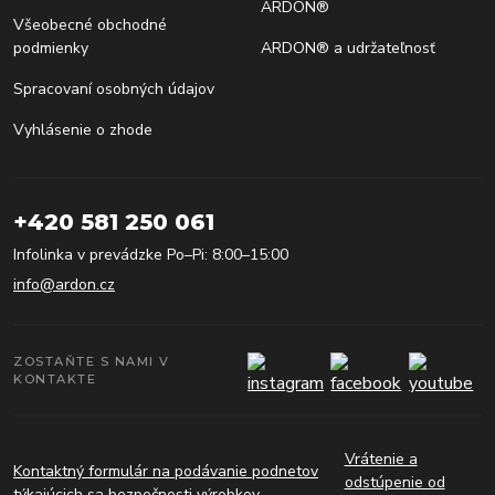
ARDON®
Všeobecné obchodné
podmienky
ARDON® a udržateľnosť
Spracovaní osobných údajov
Vyhlásenie o zhode
+420 581 250 061
Infolinka v prevádzke Po–Pi: 8:00–15:00
info@ardon.cz
ZOSTAŇTE S NAMI V
KONTAKTE
Vrátenie a
Kontaktný formulár na podávanie podnetov
odstúpenie od
týkajúcich sa bezpečnosti výrobkov