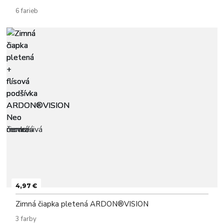
6 farieb
4,97 €
Zimná čiapka pletená ARDON®VISION
3 farby