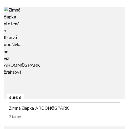
4,86 €
Zimná čiapka ARDON®SPARK
2 farby