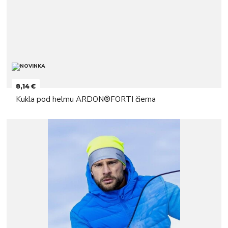
8,14 €
Kukla pod helmu ARDON®FORTI čierna