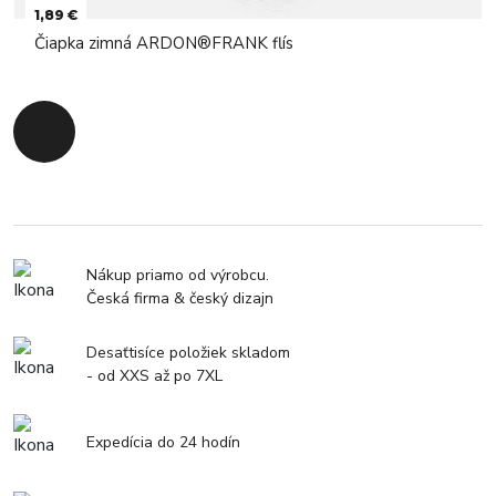
1,89 €
Čiapka zimná ARDON®FRANK flís
Späť na začiatok
Nákup priamo od výrobcu.
Česká firma & český dizajn
Desaťtisíce položiek skladom
- od XXS až po 7XL
Expedícia do 24 hodín