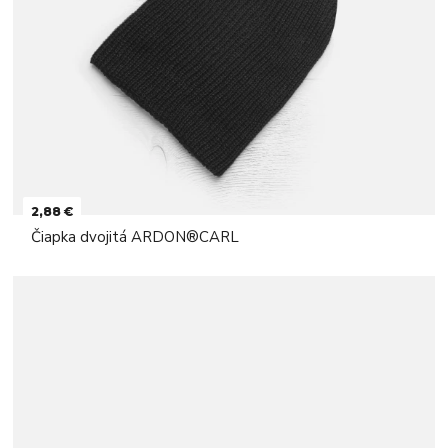
2,88 €
Čiapka dvojitá ARDON®CARL