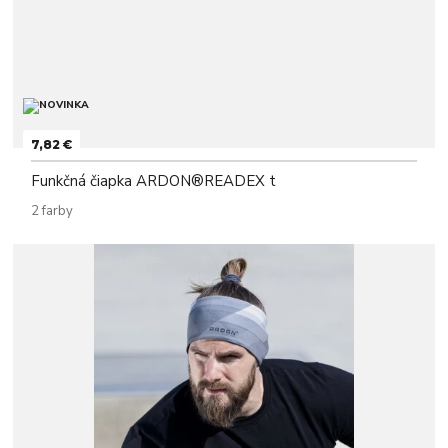
7,82 €
Funkčná čiapka ARDON®READEX t
2 farby