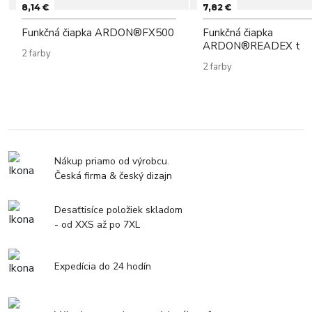
8,14 €
7,82 €
Funkčná čiapka ARDON®FX500
Funkčná čiapka
ARDON®READEX t
2 farby
2 farby
Nákup priamo od výrobcu.
Česká firma & český dizajn
Desaťtisíce položiek skladom
- od XXS až po 7XL
Expedícia do 24 hodín