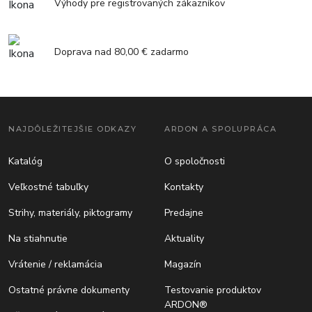
Výhody pre registrovaných zákazníkov
Doprava nad 80,00 € zadarmo
NAJDÔLEŽITEJŠIE ODKAZY
ARDON A SPOLUPRÁCA
Katalóg
O spoločnosti
Veľkostné tabuľky
Kontakty
Strihy, materiály, piktogramy
Predajne
Na stiahnutie
Aktuality
Vrátenie / reklamácia
Magazín
Ostatné právne dokumenty
Testovanie produktov
ARDON®