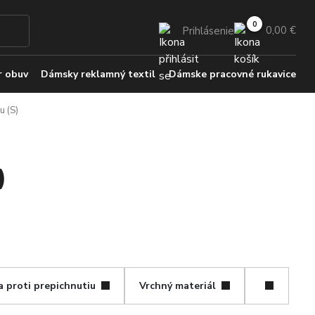
0,00 €
Prihlásenie
 obuv
Dámsky reklamný textil
Dámske pracovné rukavice
u (S)
)
a proti prepichnutiu
Vrchný materiál