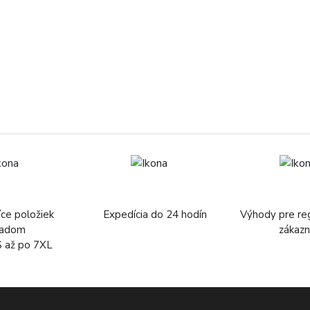
íce položiek
Expedícia do 24 hodín
Výhody pre re
ladom
zákazn
S až po 7XL