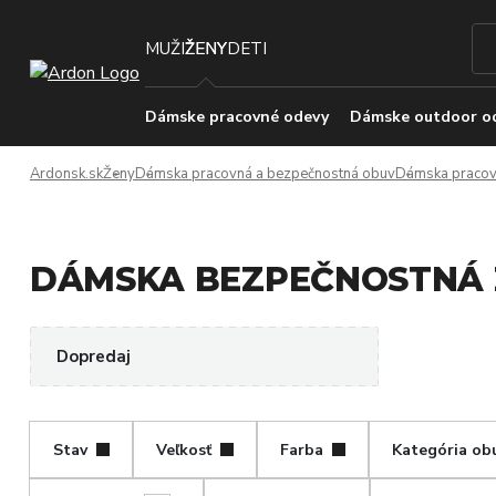
MUŽI
ŽENY
DETI
Dámske pracovné odevy
Dámske outdoor o
Ardonsk.sk
Ženy
Dámska pracovná a bezpečnostná obuv
Dámska pracov
DÁMSKA BEZPEČNOSTNÁ ZI
Dopredaj
Stav
Veľkosť
Farba
Kategória ob