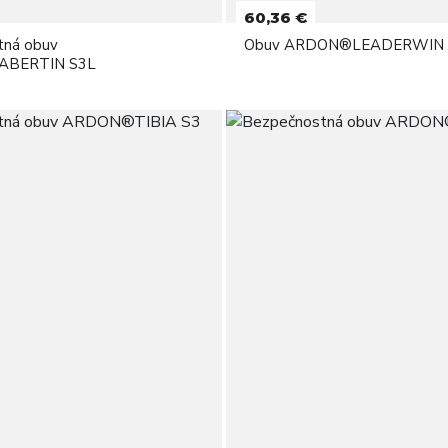
60,36 €
tná obuv
Obuv ARDON®LEADERWIN 
BERTIN S3L