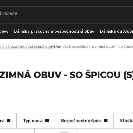
devy
Dámska pracovná a bezpečnostná obuv
Dámska outdoor
ná a bezpečnostná zimná obuv
Dámska bezpečnostná zimná obuv - so špico
MNÁ OBUV - SO ŠPICOU (S
uvi
Typ obuvi
Bezpečnostné špice
Stielk