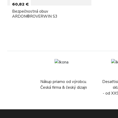
60,82 €
Bezpečnostná obuv
ARDON®ROVERWIN S3
Nákup priamo od výrobcu.
Desaťtis
Česká firma & český dizajn
sk
- od XX