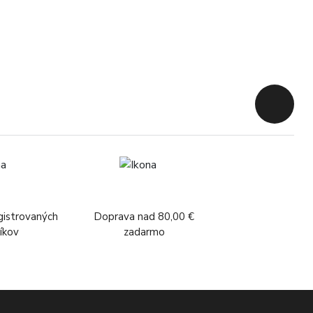
Späť na z
gistrovaných
Doprava nad 80,00 €
íkov
zadarmo