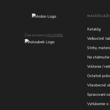
NAJDÔLEŽI
Katalóg
Člen koncernu
HOLOUBEK
Veľkostné ta
Strihy, mater
Na stiahnutie
Vrátenie / re
Ostatné prá
Všeobecné o
Spracovaní o
Vyhlásenie o