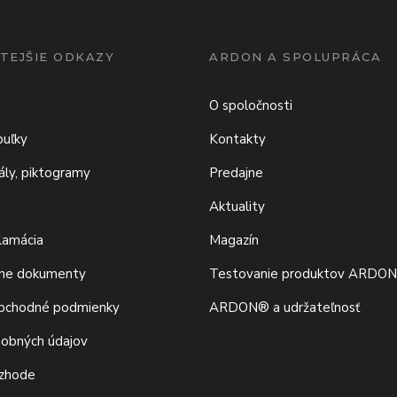
TEJŠIE ODKAZY
ARDON A SPOLUPRÁCA
O spoločnosti
buľky
Kontakty
iály, piktogramy
Predajne
Aktuality
klamácia
Magazín
vne dokumenty
Testovanie produktov ARDO
bchodné podmienky
ARDON® a udržateľnosť
sobných údajov
 zhode