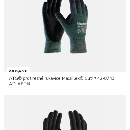
od 8,43 €
ATG® protirezné rukavice MaxiFlex® Cut™ 42-8743
AD-APT®