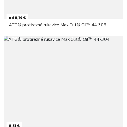
od 8,14 €
ATG® protirezné rukavice MaxiCut® Oil™ 44-305
8,31 €