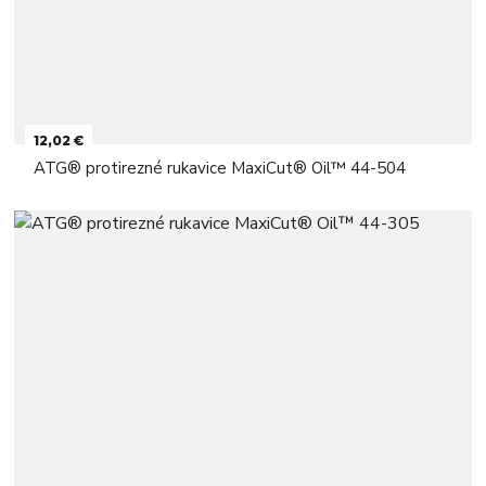
12,02 €
ATG® protirezné rukavice MaxiCut® Oil™ 44-504