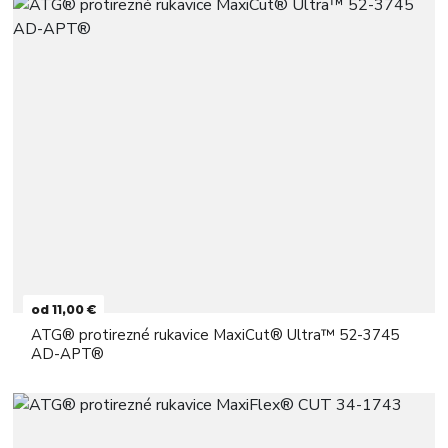
od 11,00 €
ATG® protirezné rukavice MaxiCut® Ultra™ 52-3745
AD-APT®