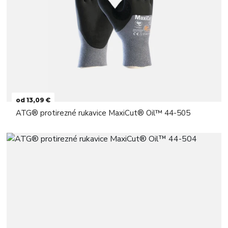
od 13,09 €
ATG® protirezné rukavice MaxiCut® Oil™ 44-505