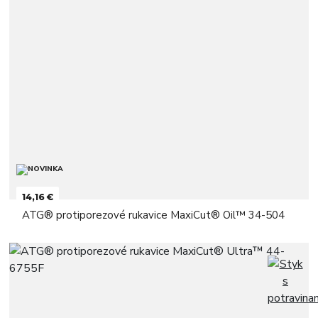
14,16 €
ATG® protiporezové rukavice MaxiCut® Oil™ 34-504