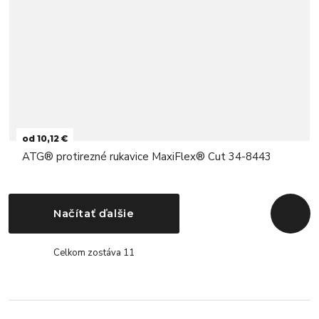
od 10,12 €
ATG® protirezné rukavice MaxiFlex® Cut 34-8443
Načítať ďalšie
Späť na
Celkom zostáva 11