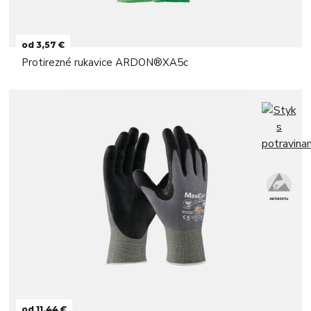
od 3,57 €
Protirezné rukavice ARDON®XA5c
od 11,44 €