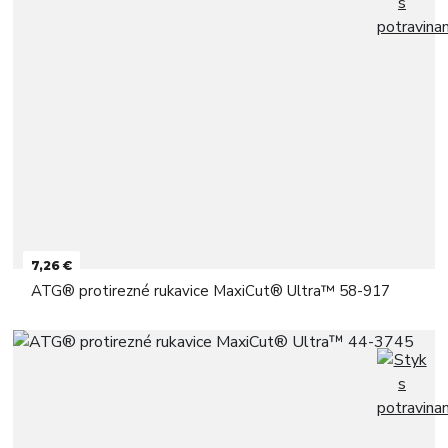
7,26 €
ATG® protirezné rukavice MaxiCut® Ultra™ 58-917