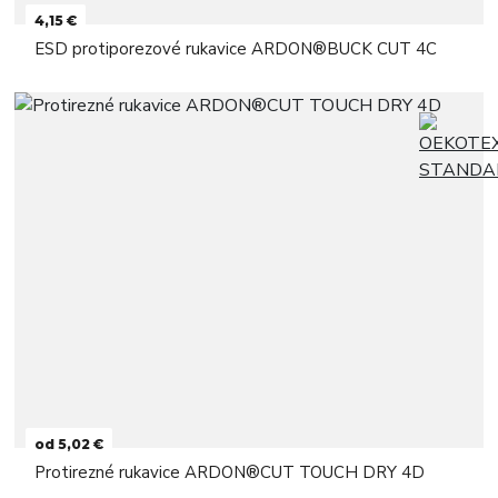
4,15 €
ESD protiporezové rukavice ARDON®BUCK CUT 4C
od 5,02 €
Protirezné rukavice ARDON®CUT TOUCH DRY 4D