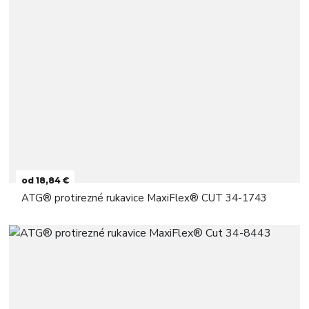
od 18,84 €
ATG® protirezné rukavice MaxiFlex® CUT 34-1743