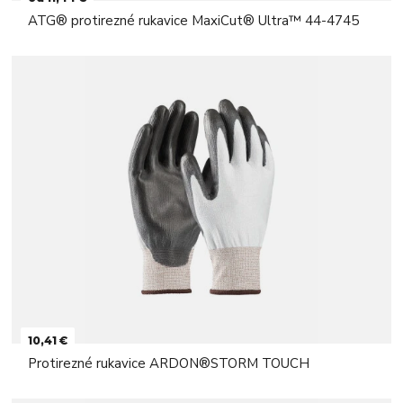
ATG® protirezné rukavice MaxiCut® Ultra™ 44-4745
10,41 €
Protirezné rukavice ARDON®STORM TOUCH