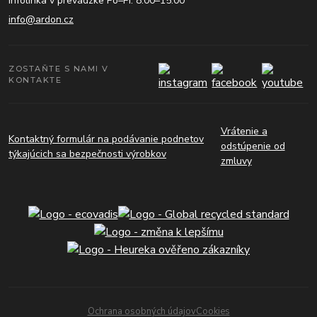
Infolinka v prevádzke Po–Pi: 8:00–15:00
info@ardon.cz
ZOSTAŇTE S NAMI V
KONTAKTE
Vrátenie a
Kontaktný formulár na podávanie podnetov
odstúpenie od
týkajúcich sa bezpečnosti výrobkov
zmluvy
Ochrana osobných údajov
Cookies