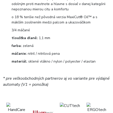
odolným proti mastnote a hlavne s dosiaľ v danej kategórii
nepoznanou mierou citu a komfortu
o 18 % tenšie než pôvodná verzia MaxiCut® Oil™ a s
mäkším zosilnením medzi palcom a ukazováčikom
3/4 máčané
tloušťka dlaně:
1,1 mm
farba:
zelená
máčanie:
nitril / nitrilová pena
materiál:
sklené vlákno / nylon / polyester / elastan
* pre veľkoobchodných partnerov aj vo variante pre výdajné
automaty (V1 = ponožka)