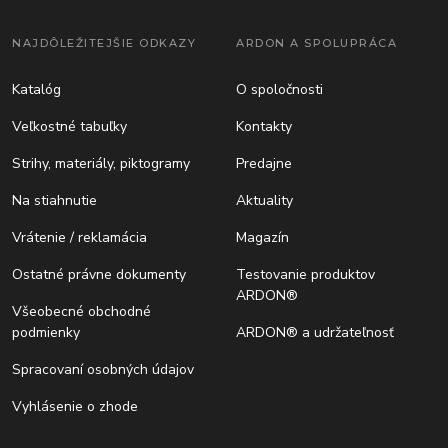
NAJDÔLEŽITEJŠIE ODKAZY
ARDON A SPOLUPRÁCA
Katalóg
O spoločnosti
Veľkostné tabuľky
Kontakty
Strihy, materiály, piktogramy
Predajne
Na stiahnutie
Aktuality
Vrátenie / reklamácia
Magazín
Ostatné právne dokumenty
Testovanie produktov
ARDON®
Všeobecné obchodné
podmienky
ARDON® a udržateľnosť
Spracovaní osobných údajov
Vyhlásenie o zhode