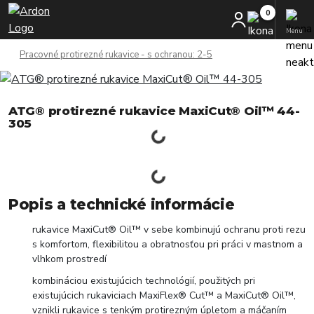
Menu
Pracovné protirezné rukavice - s ochranou: 2-5
ATG® protirezné rukavice MaxiCut® Oil™ 44-
305
Popis a technické informácie
rukavice MaxiCut® Oil™ v sebe kombinujú ochranu proti rezu
s komfortom, flexibilitou a obratnosťou pri práci v mastnom a
vlhkom prostredí
kombináciou existujúcich technológií, použitých pri
existujúcich rukaviciach MaxiFlex® Cut™ a MaxiCut® Oil™,
vznikli rukavice s tenkým protirezným úpletom a máčaním