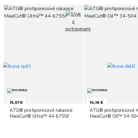
15,01 €
14,16 €
ATG® protiporezové rukavice
ATG® protiporezové r
MaxiCut® Ultra™ 44-6755F
MaxiCut® Oil™ 34-50