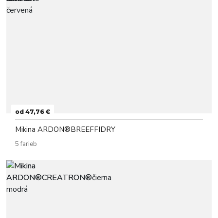
od 47,76 €
Mikina ARDON®BREEFFIDRY
5 farieb