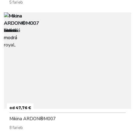
5 farieb
od 47,76 €
Mikina ARDON®M007
8 farieb