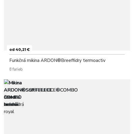
od 40,21 €
Funkčná mikina ARDON®Breeffidry termoactiv
8 farieb