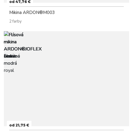
od 47,76 €
Mikina ARDON®M003
2 farby
od 21,75 €