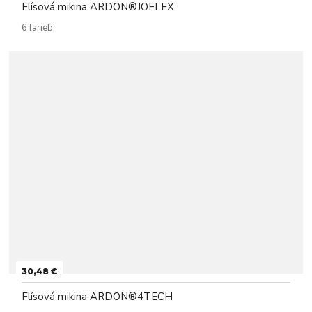
Flísová mikina ARDON®JOFLEX
6 farieb
30,48 €
Flísová mikina ARDON®4TECH