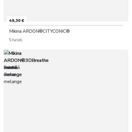
49,30 €
Mikina ARDON®CITYCONIC®
5 farieb