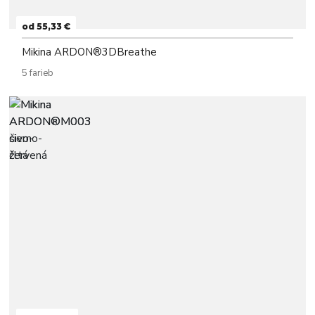
od 55,33 €
Mikina ARDON®3DBreathe
5 farieb