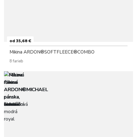
od 35,68 €
Mikina ARDON®SOFTFLEECE®COMBO
8 farieb