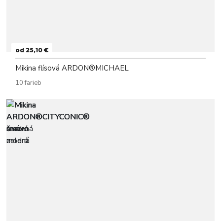
od 25,10 €
Mikina flísová ARDON®MICHAEL
10 farieb