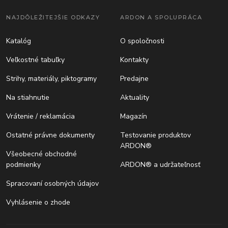
NAJDÔLEŽITEJŠIE ODKAZY
ARDON A SPOLUPRÁCA
Katalóg
O spoločnosti
Veľkostné tabuľky
Kontakty
Strihy, materiály, piktogramy
Predajne
Na stiahnutie
Aktuality
Vrátenie / reklamácia
Magazín
Ostatné právne dokumenty
Testovanie produktov
ARDON®
Všeobecné obchodné
podmienky
ARDON® a udržateľnosť
Spracovaní osobných údajov
Vyhlásenie o zhode