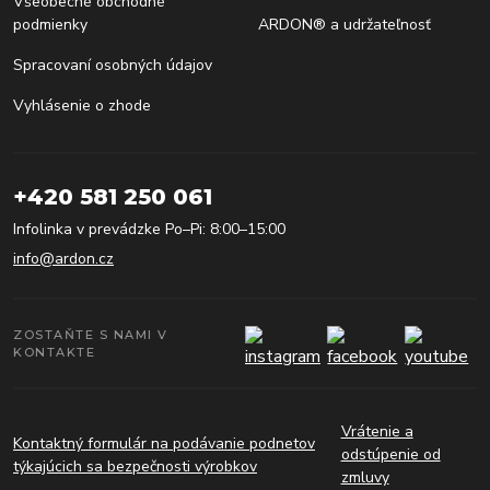
Všeobecné obchodné
podmienky
ARDON® a udržateľnosť
Spracovaní osobných údajov
Vyhlásenie o zhode
+420 581 250 061
Infolinka v prevádzke Po–Pi: 8:00–15:00
info@ardon.cz
ZOSTAŇTE S NAMI V
KONTAKTE
Vrátenie a
Kontaktný formulár na podávanie podnetov
odstúpenie od
týkajúcich sa bezpečnosti výrobkov
zmluvy