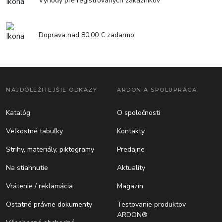
Výhody pre registrovaných zákazníkov
Doprava nad 80,00 € zadarmo
NAJDÔLEŽITEJŠIE ODKAZY
ARDON A SPOLUPRÁCA
Katalóg
O spoločnosti
Veľkostné tabuľky
Kontakty
Strihy, materiály, piktogramy
Predajne
Na stiahnutie
Aktuality
Vrátenie / reklamácia
Magazín
Ostatné právne dokumenty
Testovanie produktov
ARDON®