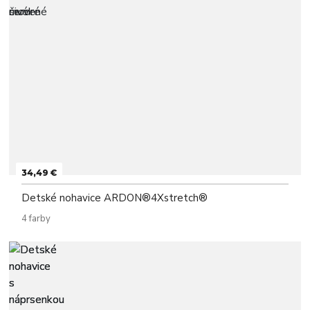
34,49 €
Detské nohavice ARDON®4Xstretch®
4 farby