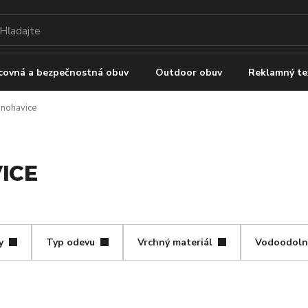
covná a bezpečnostná obuv
Outdoor obuv
Reklamný te
 nohavice
ICE
y
Typ odevu
Vrchný materiál
Vodoodoln