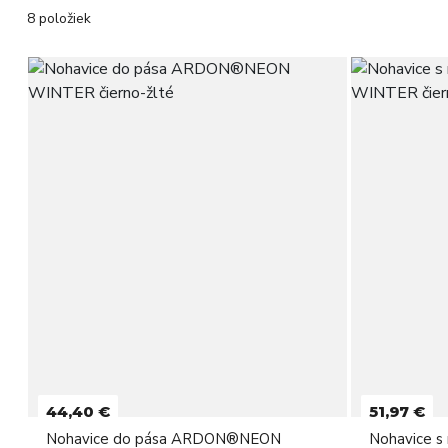
8 položiek
44,40 €
51,97 €
Nohavice do pása ARDON®NEON
Nohavice 