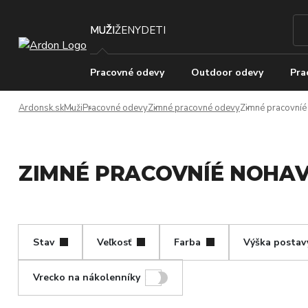
MUŽI
ŽENY
DETI
Pracovné odevy
Outdoor odevy
Pra
Ardonsk.sk
Muži
Pracovné odevy
Zimné pracovné odevy
Zimné pracovníé
ZIMNÉ PRACOVNÍÉ NOHAV
Stav
Veľkosť
Farba
Výška postav
Vrecko na nákolenníky