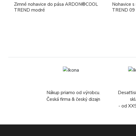
Zimné nohavice do pása ARDON®COOL
Nohavice 
TREND modré
TREND 09 
Nákup priamo od výrobcu.
Desaťtis
Česká firma & český dizajn
sk
- od XX