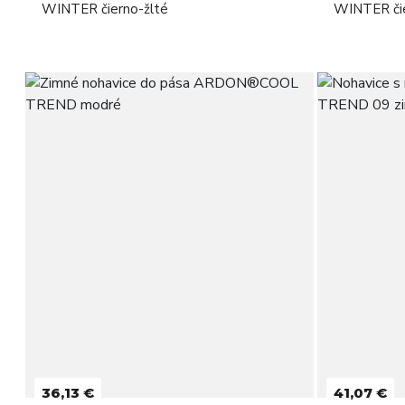
WINTER čierno-žlté
WINTER čie
36,13 €
41,07 €