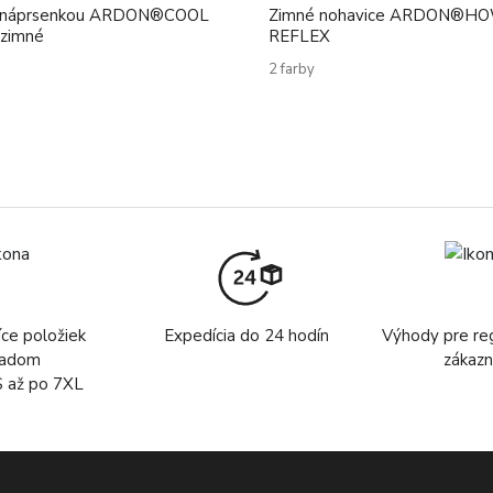
s náprsenkou ARDON®COOL
Zimné nohavice ARDON®H
zimné
REFLEX
2 farby
íce položiek
Expedícia do 24 hodín
Výhody pre re
ladom
zákazn
S až po 7XL