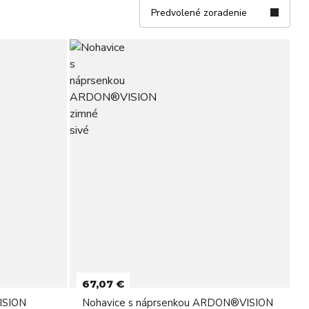
Predvolené zoradenie
67,07 €
ISION
Nohavice s náprsenkou ARDON®VISION