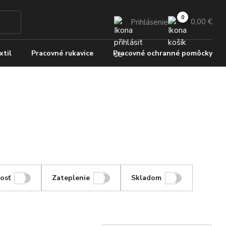
0,00 €
Prihlásenie
xtil
Pracovné rukavice
Pracovné ochranné pomôcky
osť
Zateplenie
Skladom