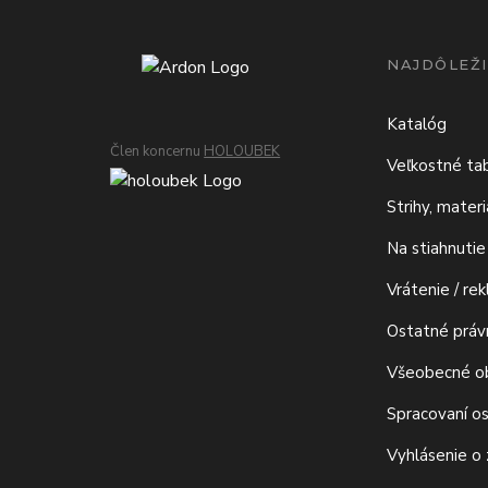
NAJDÔLEŽI
Katalóg
Člen koncernu
HOLOUBEK
Veľkostné ta
Strihy, mater
Na stiahnutie
Vrátenie / re
Ostatné prá
Všeobecné o
Spracovaní o
Vyhlásenie o