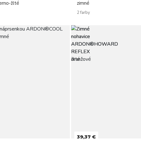
rno-žlté
zimné
2 farby
39,37 €