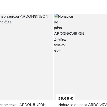
58,68 €
s náprsenkou ARDON®NEON
Nohavice do pása ARDON®V