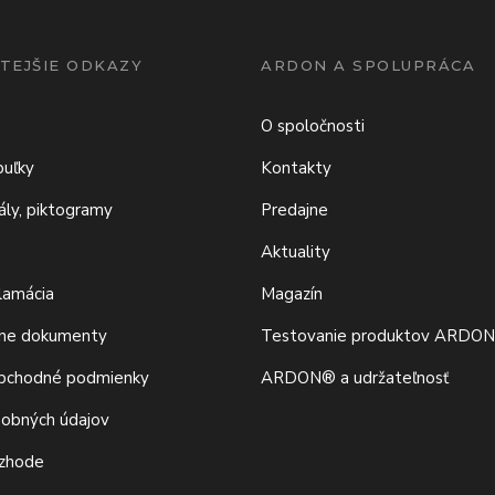
TEJŠIE ODKAZY
ARDON A SPOLUPRÁCA
O spoločnosti
buľky
Kontakty
iály, piktogramy
Predajne
Aktuality
klamácia
Magazín
vne dokumenty
Testovanie produktov ARDO
bchodné podmienky
ARDON® a udržateľnosť
sobných údajov
 zhode