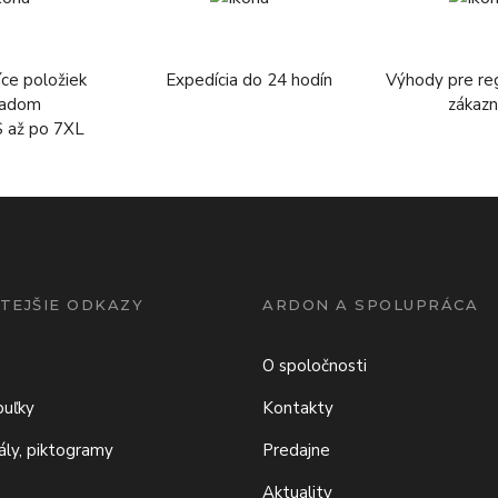
íce položiek
Expedícia do 24 hodín
Výhody pre re
ladom
zákazn
S až po 7XL
TEJŠIE ODKAZY
ARDON A SPOLUPRÁCA
O spoločnosti
buľky
Kontakty
iály, piktogramy
Predajne
Aktuality