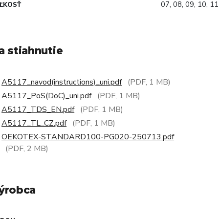
07, 08, 09, 10, 11
ĽKOSŤ
a stiahnutie
A5117_navod(instructions)_uni.pdf
(PDF, 1 MB)
A5117_PoS(DoC)_uni.pdf
(PDF, 1 MB)
A5117_TDS_EN.pdf
(PDF, 1 MB)
A5117_TL_CZ.pdf
(PDF, 1 MB)
OEKOTEX-STANDARD100-PG020-250713.pdf
(PDF, 2 MB)
ýrobca