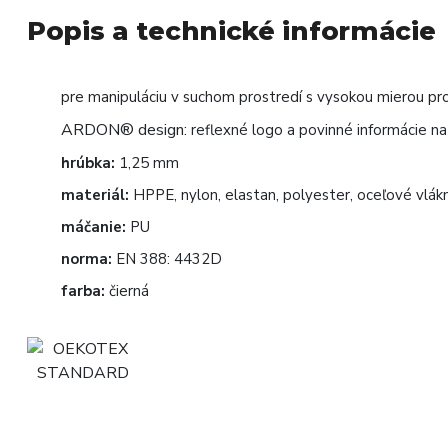
Popis a technické informácie
pre manipuláciu v suchom prostredí s vysokou mierou pr
ARDON® design:
reflexné logo a povinné informácie n
hrúbka:
1,25 mm
materiál:
HPPE, nylon, elastan, polyester, oceľové vlák
máčanie:
PU
norma:
EN 388: 4432D
farba:
čierná