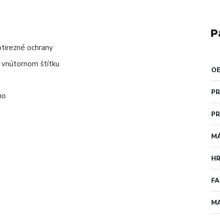
P
otirezné ochrany
a vnútornom štítku
O
PR
no
PR
M
HR
F
MA