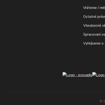
Vrátenie / re
Ostatné prá
Všeobecné o
Spracovaní o
Vyhlásenie o
© 2