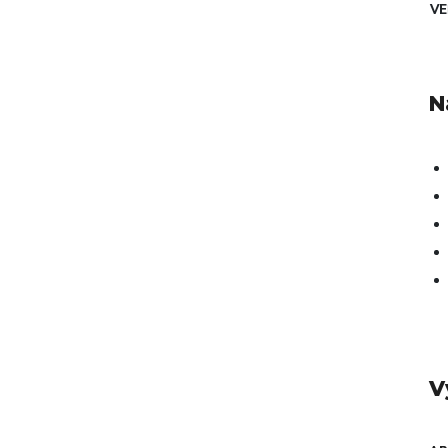
VE
N
V