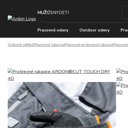
MUŽI
ŽENY
DETI
Pracovné odevy
Outdoor odevy
Pra
Ardonsk.sk
Muži
Pracovné rukavice
Pracovné protirezné rukavice
Pracovné