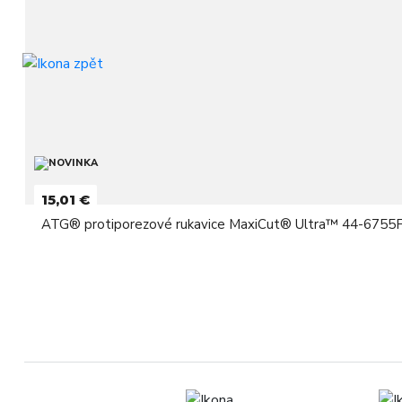
15,01 €
ATG® protiporezové rukavice MaxiCut® Ultra™ 44-6755