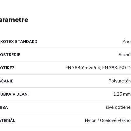
arametre
Áno
EKOTEX STANDARD
Suché
OSTREDIE
EN 388: úroveň 4, EN 388: ISO D
OTIREZ
Polyuretán
ÁČANIE
1,25 mm
ÚBKA V DLANI
sivé odtiene
ARBA
Nylon / Oceľové vlákno
TERIÁL