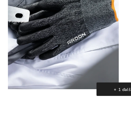
+ 1 ďalš