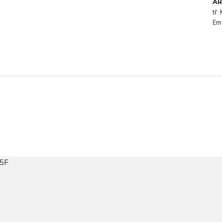
AR
tř
Em