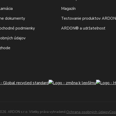
klamácia
Magazín
vne dokumenty
Testovanie produktov ARDO
bchodné podmienky
ARDON® a udržateľnosť
sobných údajov
 zhode
026. ARDON s.r.o. Všetky práva vyhradené.
Ochrana osobných údajov
Coo