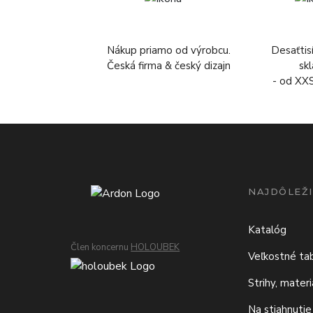
Nákup priamo od výrobcu.
Desaťtis
Česká firma & český dizajn
sk
- od XX
NAJDÔLEŽI
Katalóg
Člen koncernu
HOLOUBEK
Veľkostné ta
Strihy, mater
Na stiahnutie