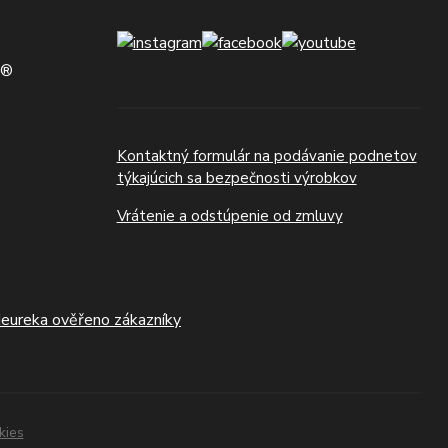
N®
Kontaktný formulár na podávanie podnetov
týkajúcich sa bezpečnosti výrobkov
Vrátenie a odstúpenie od zmluvy
kies