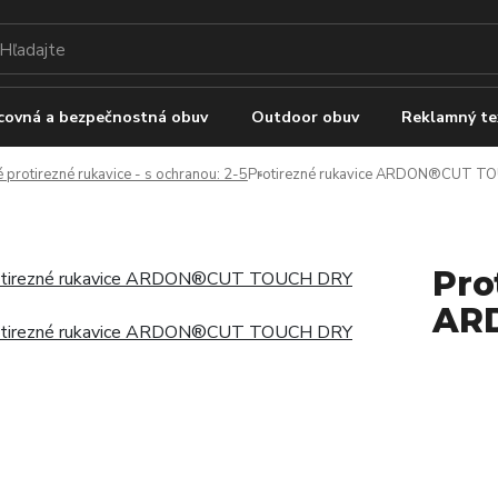
covná a bezpečnostná obuv
Outdoor obuv
Reklamný te
 protirezné rukavice - s ochranou: 2-5
Protirezné rukavice ARDON®CUT T
Pro
AR