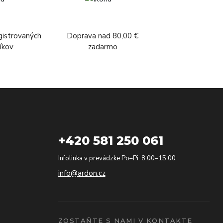
gistrovaných
Doprava nad 80,00 €
íkov
zadarmo
+420 581 250 061
Infolinka v prevádzke Po–Pi: 8:00–15:00
info@ardon.cz
ZOSTAŇTE S NAMI V KONTAKTE