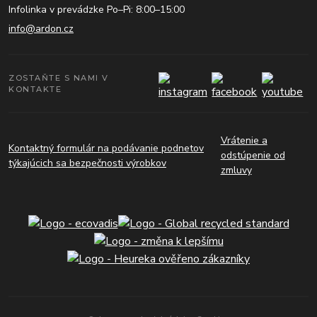
Infolinka v prevádzke Po–Pi: 8:00–15:00
info@ardon.cz
ZOSTAŇTE S NAMI V
KONTAKTE
Vrátenie a
Kontaktný formulár na podávanie podnetov
odstúpenie od
týkajúcich sa bezpečnosti výrobkov
zmluvy