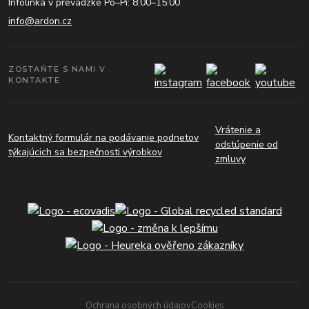
Infolinka v prevádzke Po–Pi: 8:00–15:00
info@ardon.cz
ZOSTAŇTE S NAMI V
KONTAKTE
Vrátenie a
Kontaktný formulár na podávanie podnetov
odstúpenie od
týkajúcich sa bezpečnosti výrobkov
zmluvy
Ochrana osobných údajov
Cookies