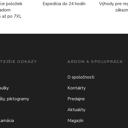
íce položiek
Expedícia do 24 hodín
Výhody pre re
ladom
zákazn
S až po 7XL
TEJŠIE ODKAZY
ARDON A SPOLUPRÁCA
O spoločnosti
buľky
Kontakty
iály, piktogramy
Predajne
Aktuality
klamácia
Magazín