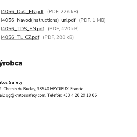
I4056_DoC_EN.pdf
(PDF, 228 kB)
I4056_Navod(Instructions)_uni.pdf
(PDF, 1 MB)
I4056_TDS_EN.pdf
(PDF, 420 kB)
I4056_TL_CZ.pdf
(PDF, 280 kB)
ýrobca
atos Safety
9, Chemin du Buclay, 38540 HEYRIEUX, Francie
il: qg@kratossafety.com, Telefón: +33 4 28 29 19 86