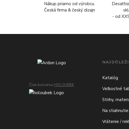
Nákup priamo od výrobcu.
Desaťtis
Česká firma & český dizajn
sk
- od XX
NAJDÔLEŽI
Katalóg
Člen koncernu
HOLOUBEK
Veľkostné ta
Strihy, mater
Na stiahnutie
Vrátenie / re