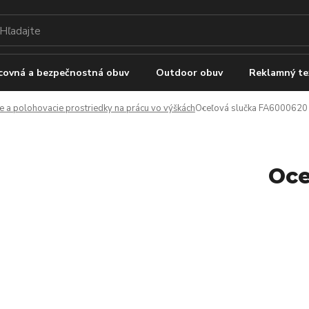
covná a bezpečnostná obuv
Outdoor obuv
Reklamný te
e a polohovacie prostriedky na prácu vo výškách
Oceľová slučka FA6000620
Oce