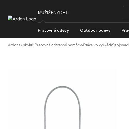
MUŽI
ŽENY
DETI
Pracovné odevy
Outdoor odevy
Pra
Ardonsk.sk
Muži
Pracovné ochranné pomôcky
Práca vo výškách
Spojovaci