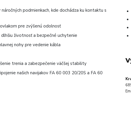
u v náročných podmienkach, kde dochádza ku kontaktu s
ovlakom pre zvýšenú odolnosť
 dlhšiu životnosť a bezpečné uchytenie
hlavnej nohy pre vedenie kábla
V
nie trenia a zabezpečenie väčšej stability
pojenie našich navijakov FA 60 003 20/20S a FA 60
Kr
68
Ema