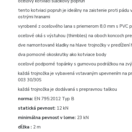
oceľový kotviaci sláčikový popruh
tento kotviaci popruh je ideálny na zaistenie proti pád
ostrými hranami
vyrobené z oceľového lana s priemerom 8,0 mm s PVC p
oceľové oká s výstuhou (thimbles) na oboch koncoch pre
dve namontované kladky na hlave trojnožky v predĺžení 
dva pomocné okoskrutky ako kotviace body
oceľové podporné topánky s gumovou podrážkou na zvýše
každá trojnožka je vybavená vstavaným upevnením na pri
003 30/30S
každá trojnožka je dodávaná s prepravnou taškou
norma:
EN 795:2012 Typ B
statická pevnosť:
12 kN
minimálna pevnosť v lome:
23 kN
dĺžka :
2 m