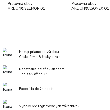
Pracovná obuv
Pracovná obuv
ARDON®SELMOR O1
ARDON®ASONEX O1
Nákup priamo od výrobcu.
Česká firma & český dizajn
Desaťtisíce položiek skladom
- od XXS až po 7XL
Expedícia do 24 hodín
Výhody pre registrovaných zákazníkov