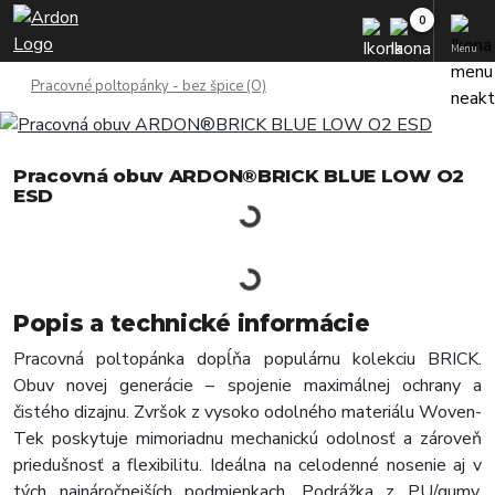
Menu
Pracovné poltopánky - bez špice (O)
Pracovná obuv ARDON®BRICK BLUE LOW O2
ESD
Popis a technické informácie
Pracovná poltopánka dopĺňa populárnu kolekciu BRICK.
Obuv novej generácie – spojenie maximálnej ochrany a
čistého dizajnu. Zvršok z vysoko odolného materiálu Woven-
Tek poskytuje mimoriadnu mechanickú odolnosť a zároveň
priedušnosť a flexibilitu. Ideálna na celodenné nosenie aj v
tých najnáročnejších podmienkach. Podrážka z PU/gumy,