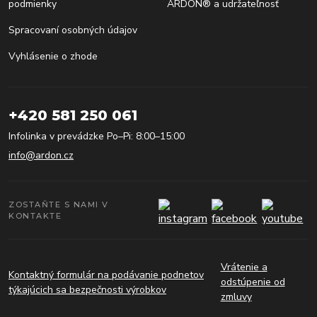
podmienky
ARDON® a udržateľnosť
Spracovaní osobných údajov
Vyhlásenie o zhode
+420 581 250 061
Infolinka v prevádzke Po–Pi: 8:00–15:00
info@ardon.cz
ZOSTAŇTE S NAMI V
KONTAKTE
Vrátenie a
Kontaktný formulár na podávanie podnetov
odstúpenie od
týkajúcich sa bezpečnosti výrobkov
zmluvy