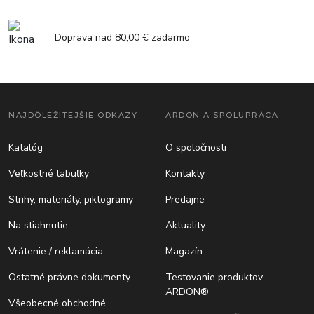
Doprava nad 80,00 € zadarmo
NAJDÔLEŽITEJŠIE ODKAZY
ARDON A SPOLUPRÁCA
Katalóg
O spoločnosti
Veľkostné tabuľky
Kontakty
Strihy, materiály, piktogramy
Predajne
Na stiahnutie
Aktuality
Vrátenie / reklamácia
Magazín
Ostatné právne dokumenty
Testovanie produktov
ARDON®
Všeobecné obchodné