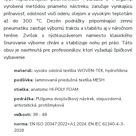
vyrobená metódou priameho nástreku, zaručuje vynikajúcu
priľnavosť, odolnosť voči oderu, olejom a vysokým teplotám
až do 300 °C. Dezén podrážky pripomínajúci zimnú
pneumatiku zaisťuje výbornú trakciu a stabilitu aj v náročnom
teréne. Zvršok s rýchlouzáverom namiesto klasického
šnurovania výborne chráni a stabilizuje nohu pri práci. Táto
obuv je navrhnutá pre profesionálov, ktorí vyžadujú špičkové
vybavenie.
materiál:
vysoko odolná textília WOVEN-TEK, hydrofóbna
podšívka:
laminovaná priedušná textília MESH
stielka:
anatomic HI-POLY FOAM
podrážka:
PU/guma dvojzložkový nástrek, olejuvzdorná,
antistatická, protišmyková
veľkosti:
38 - 48
norma:
EN ISO 20347:2022+A1:2024, EN IEC 61340-4-3-
2018