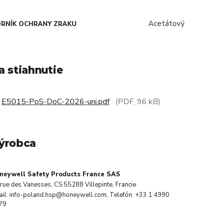
Acetátový
RNÍK OCHRANY ZRAKU
a stiahnutie
E5015-PoS-DoC-2026-uni.pdf
(PDF, 96 kB)
ýrobca
neywell Safety Products France SAS
rue des Vanesses, CS 55288 Villepinte, Francie
ail: info-poland.hsp@honeywell.com, Telefón: +33 1 4990
79