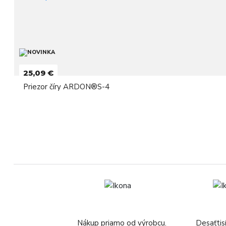
25,09 €
Priezor číry ARDON®S-4
Nákup priamo od výrobcu.
Desaťtis