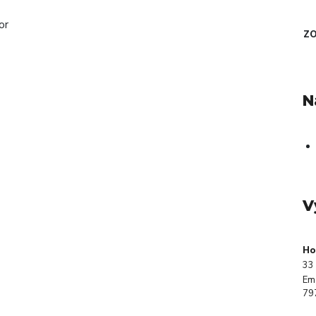
or
ZO
N
V
Ho
33 
Em
79