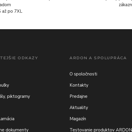
ladom
zákazn
S až po 7XL
TEJŠIE ODKAZY
ARDON A SPOLUPRÁCA
O spoločnosti
buľky
Kontakty
iály, piktogramy
Predajne
Aktuality
klamácia
Magazín
vne dokumenty
Testovanie produktov ARDO