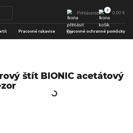
0,00 €
Prihlásenie
xtil
Pracovné rukavice
Pracovné ochranné pomôcky
rový štít BIONIC acetátový
ezor