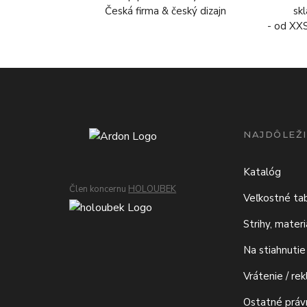
Česká firma & český dizajn
sk
- od XX
NAJDÔLEŽI
Katalóg
Člen koncernu
HOLOUBEK
Veľkostné ta
Strihy, mater
Na stiahnutie
Vrátenie / re
Ostatné prá