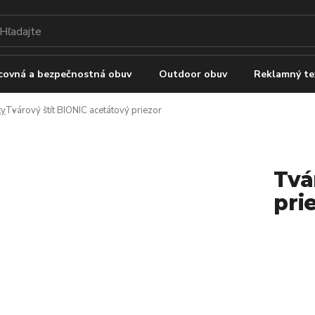
covná a bezpečnostná obuv
Outdoor obuv
Reklamný te
ty
Tvárový štít BIONIC acetátový priezor
Tvá
pri