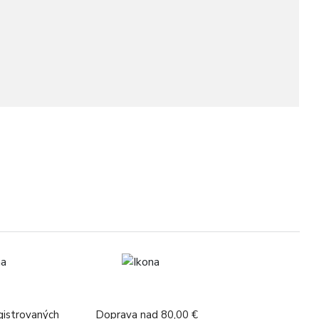
O
gistrovaných
Doprava nad 80,00 €