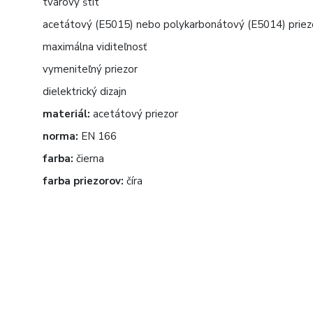
tvárový štít
acetátový (E5015) nebo polykarbonátový (E5014) priez
maximálna viditeľnosť
vymeniteľný priezor
dielektrický dizajn
materiál:
acetátový priezor
norma:
EN 166
farba:
čierna
farba priezorov:
číra