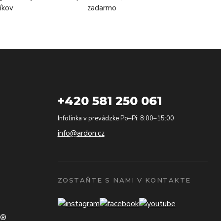
íkov
zadarmo
+420 581 250 061
Infolinka v prevádzke Po–Pi: 8:00–15:00
info@ardon.cz
ZOSTAŇTE S NAMI V KONTAKTE
N®