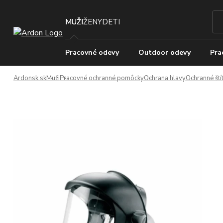
MUŽI
ŽENY
DETI
Pracovné odevy
Outdoor odevy
Pra
Ardonsk.sk
Muži
Pracovné ochranné pomôcky
Ochrana hlavy
Ochranné ští