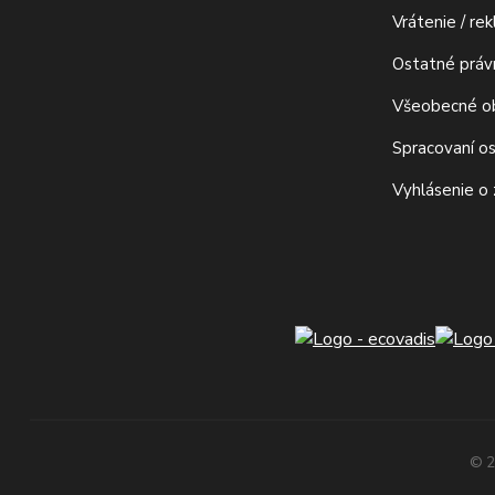
Vrátenie / re
Ostatné prá
Všeobecné o
Spracovaní o
Vyhlásenie o
© 2