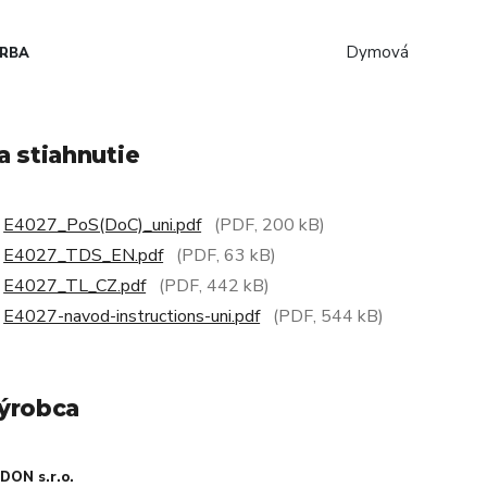
Dymová
ARBA
a stiahnutie
E4027_PoS(DoC)_uni.pdf
(PDF, 200 kB)
E4027_TDS_EN.pdf
(PDF, 63 kB)
E4027_TL_CZ.pdf
(PDF, 442 kB)
E4027-navod-instructions-uni.pdf
(PDF, 544 kB)
ýrobca
DON s.r.o.