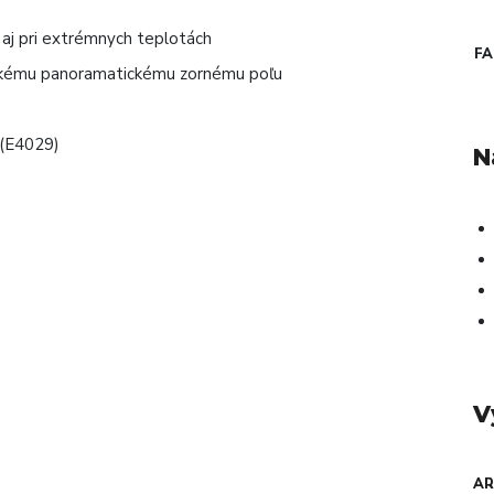
u aj pri extrémnych teplotách
F
rokému panoramatickému zornému poľu
 (E4029)
N
V
AR