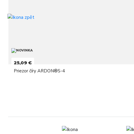
25,09 €
Priezor číry ARDON®S-4