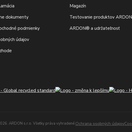
klamácia
Magazín
vne dokumenty
Testovanie produktov ARDO
bchodné podmienky
ARDON® a udržateľnosť
sobných údajov
 zhode
026. ARDON s.r.o. Všetky práva vyhradené.
Ochrana osobných údajov
Coo