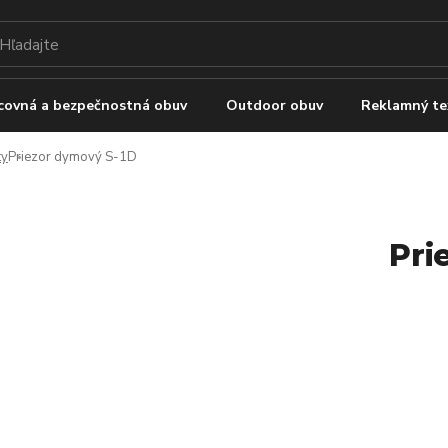
covná a bezpečnostná obuv
Outdoor obuv
Reklamný te
ty
Priezor dymový S-1D
Pri