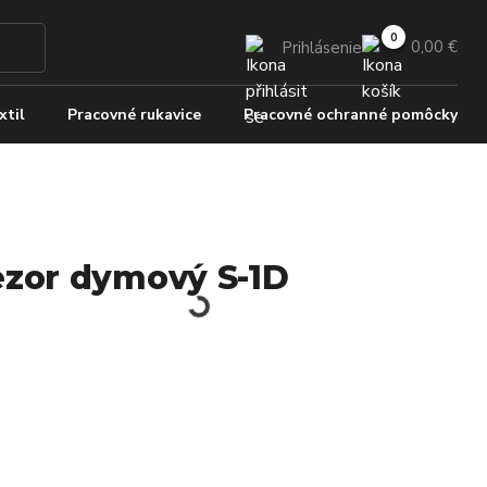
0,00 €
Prihlásenie
xtil
Pracovné rukavice
Pracovné ochranné pomôcky
ezor dymový S-1D