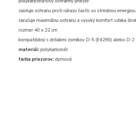
polykarbonátový ochranný priezor
zaisťuje ochranu proti nárazu častíc so strednou energio
zaručuje maximálnu ochranu a vysoký komfort vďaka ši
rozmer 40 x 22 cm
kompatibilný s držiakmi zorníkov D-5 (E4290) alebo D-2
materiál:
polykarbonát
farba priezorov:
dymová