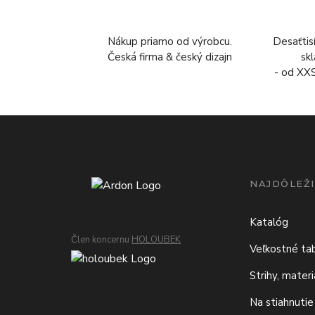
Nákup priamo od výrobcu.
Desaťtis
Česká firma & český dizajn
sk
- od XX
NAJDÔLEŽI
Katalóg
Člen koncernu
HOLOUBEK
Veľkostné ta
Strihy, mater
Na stiahnutie