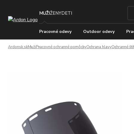
MUŽI
ŽENY
DETI
Pracovné odevy
Outdoor odevy
Pra
Ardonsk.sk
Muži
Pracovné ochranné pomôcky
Ochrana hlavy
Ochranné ští