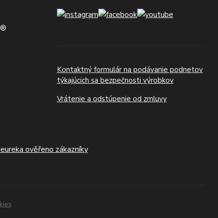
N®
Kontaktný formulár na podávanie podnetov
týkajúcich sa bezpečnosti výrobkov
Vrátenie a odstúpenie od zmluvy
kies