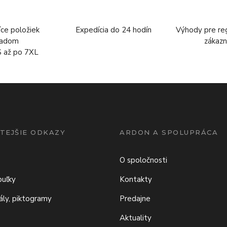
íce položiek
Expedícia do 24 hodín
Výhody pre re
ladom
zákazn
S až po 7XL
TEJŠIE ODKAZY
ARDON A SPOLUPRÁCA
O spoločnosti
buľky
Kontakty
iály, piktogramy
Predajne
Aktuality