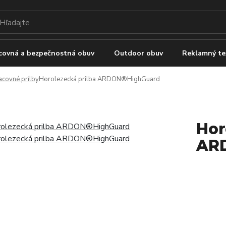
covná a bezpečnostná obuv
Outdoor obuv
Reklamný te
acovné prílby
Horolezecká prilba ARDON®HighGuard
Hor
AR