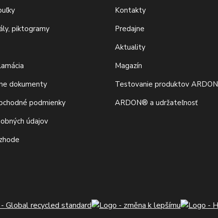
buľky
Kontakty
iály, piktogramy
Predajne
Aktuality
klamácia
Magazín
vne dokumenty
Testovanie produktov ARDO
bchodné podmienky
ARDON® a udržateľnosť
sobných údajov
 zhode