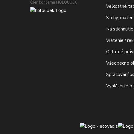
Člen koncernu
HOLOUBEK
Veľkostné ta
Strihy, mater
Na stiahnutie
Vrátenie / re
Ostatné prá
Všeobecné o
Spracovaní o
Vyhlásenie o