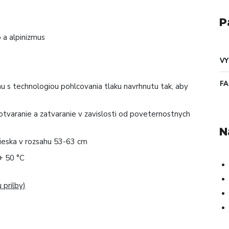
P
 a alpinizmus
VY
F
nu s technologiou pohlcovania tlaku navrhnutu tak, aby
tvaranie a zatvaranie v zavislosti od poveternostnych
N
ieska v rozsahu 53-63 cm
+ 50 °C
prilby)