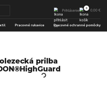
0,00 €
Prihlásenie
xtil
Pracovné rukavice
Pracovné ochranné pomôcky
olezecká prilba
DON®HighGuard