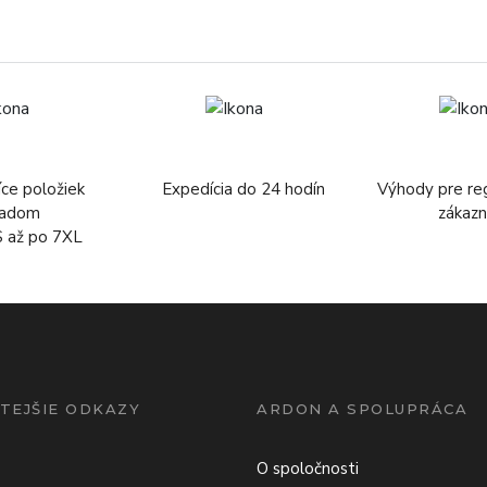
íce položiek
Expedícia do 24 hodín
Výhody pre re
ladom
zákazn
S až po 7XL
TEJŠIE ODKAZY
ARDON A SPOLUPRÁCA
O spoločnosti