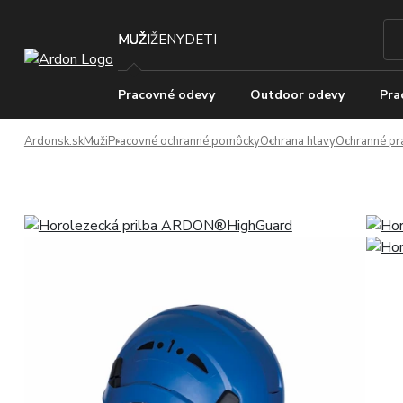
MUŽI
ŽENY
DETI
Pracovné odevy
Outdoor odevy
Pra
Ardonsk.sk
Muži
Pracovné ochranné pomôcky
Ochrana hlavy
Ochranné pr