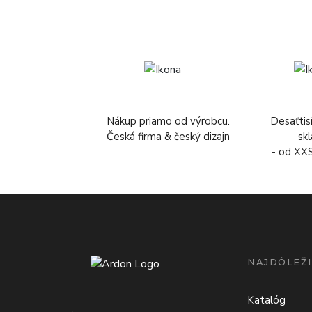
Nákup priamo od výrobcu.
Desaťtis
Česká firma & český dizajn
sk
- od XX
NAJDÔLEŽI
Katalóg