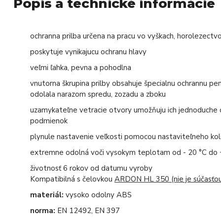
Popis a technické informácie
ochranna prilba určena na pracu vo vyškach, horolezectvo
poskytuje vynikajucu ochranu hlavy
veľmi ľahka, pevna a pohodlna
vnutorna škrupina prilby obsahuje špecialnu ochrannu pe
odolala narazom spredu, zozadu a zboku
uzamykateľne vetracie otvory umožňuju ich jednoduche o
podmienok
plynule nastavenie veľkosti pomocou nastaviteľneho kol
extremne odolná voči vysokym teplotam od - 20 °C do 
životnosť 6 rokov od datumu vyroby
Kompatibilná s čelovkou
ARDON HL 350 (nie je súčasťou 
materiál:
vysoko odolny ABS
norma:
EN 12492, EN 397