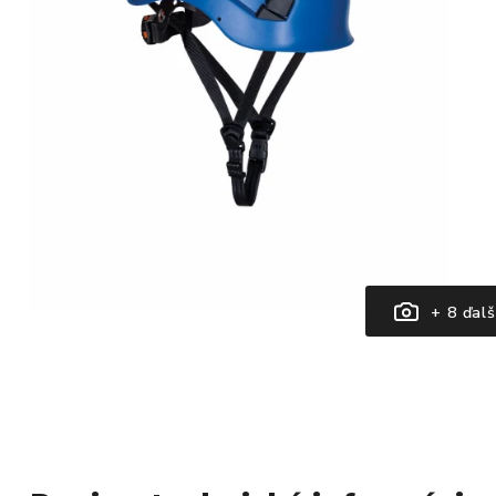
+ 8 ďalš