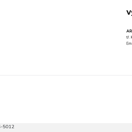
V
AR
tř
Em