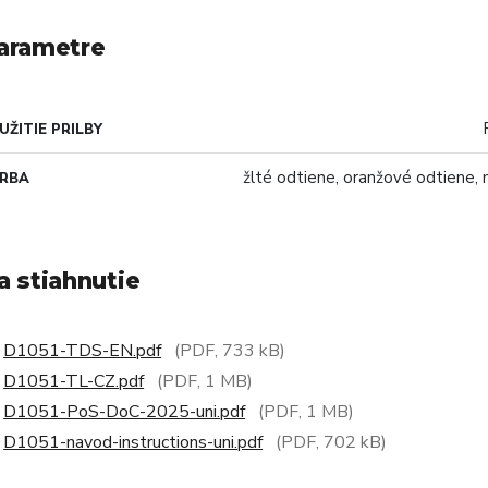
arametre
UŽITIE PRILBY
žlté odtiene, oranžové odtiene, 
ARBA
a stiahnutie
D1051-TDS-EN.pdf
(PDF, 733 kB)
D1051-TL-CZ.pdf
(PDF, 1 MB)
D1051-PoS-DoC-2025-uni.pdf
(PDF, 1 MB)
D1051-navod-instructions-uni.pdf
(PDF, 702 kB)