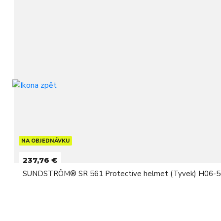
NA OBJEDNÁVKU
237,76 €
SUNDSTRÖM® SR 561 Protective helmet (Tyvek) H06-