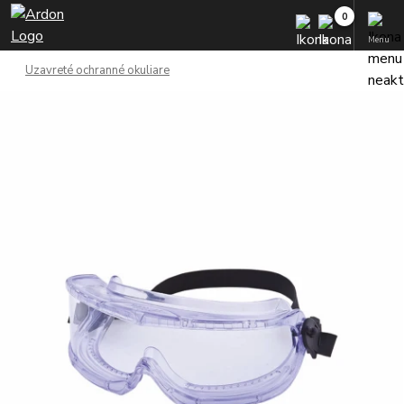
Menu
Uzavreté ochranné okuliare