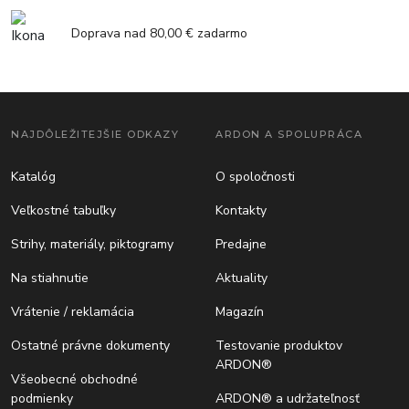
Doprava nad 80,00 € zadarmo
NAJDÔLEŽITEJŠIE ODKAZY
ARDON A SPOLUPRÁCA
Katalóg
O spoločnosti
Veľkostné tabuľky
Kontakty
Strihy, materiály, piktogramy
Predajne
Na stiahnutie
Aktuality
Vrátenie / reklamácia
Magazín
Ostatné právne dokumenty
Testovanie produktov
ARDON®
Všeobecné obchodné
podmienky
ARDON® a udržateľnosť