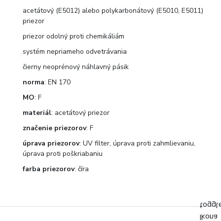
acetátový (E5012) alebo polykarbonátový (E5010, E5011)
priezor
priezor odolný proti chemikáliám
systém nepriameho odvetrávania
čierny neoprénový náhlavný pásik
norma
: EN 170
MO
: F
materiál
: acetátový priezor
značenie
priezorov
: F
úprava
priezorov
: UV filter, úprava proti zahmlievaniu,
úprava proti poškriabaniu
farba
priezorov
: číra