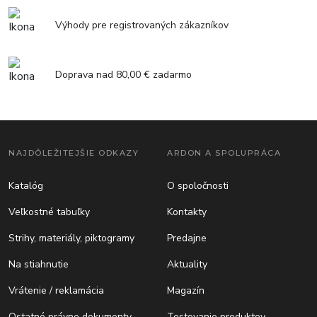
Výhody pre registrovaných zákazníkov
Doprava nad 80,00 € zadarmo
NAJDÔLEŽITEJŠIE ODKAZY
ARDON A SPOLUPRÁCA
Katalóg
O spoločnosti
Veľkostné tabuľky
Kontakty
Strihy, materiály, piktogramy
Predajne
Na stiahnutie
Aktuality
Vrátenie / reklamácia
Magazín
Ostatné právne dokumenty
Testovanie produktov