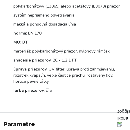
polykarbonátový (E3069) alebo acetátový (E3070) priezor
systém nepriameho odvetrávania
mäkká a pohodlná dosadacia línia
norma
: EN 170
MO
: BT
materiál
: polykarbonátový priezor, nylonový rámček
značenie
priezorov
: 2C - 1.2 1 FT
úprava
priezorov
: UV filter, úprava proti zahmlievaniu,
rozstrek kvapalín, veľké častice prachu, roztavený kov,
horúce pevné látky
farba
priezorov
: číra
Parametre