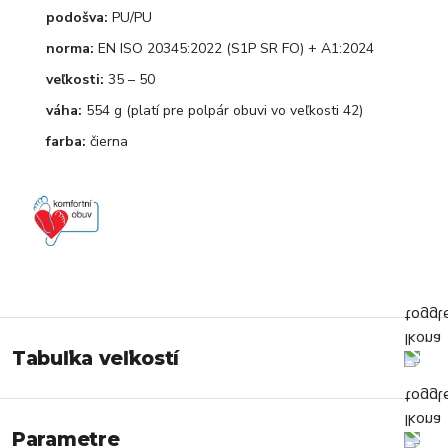
podošva:
PU/PU
norma:
EN ISO 20345:2022 (S1P SR FO) + A1:2024
veľkosti:
35 – 50
váha:
554 g (platí pre polpár obuvi vo veľkosti 42)
farba:
čierna
Tabuľka veľkostí
Parametre