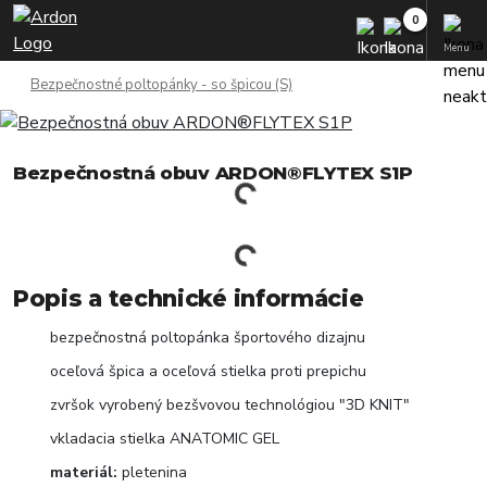
Menu
Bezpečnostné poltopánky - so špicou (S)
Bezpečnostná obuv ARDON®FLYTEX S1P
Popis a technické informácie
bezpečnostná poltopánka športového dizajnu
oceľová špica a oceľová stielka proti prepichu
zvršok vyrobený bezšvovou technológiou "3D KNIT"
vkladacia stielka ANATOMIC GEL
materiál:
pletenina