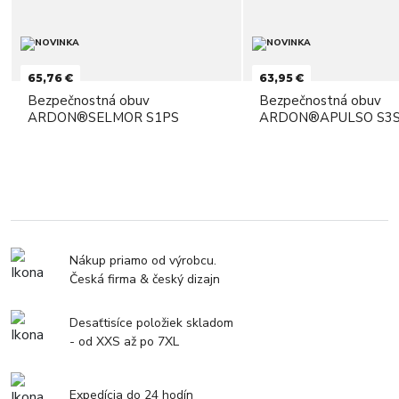
65,76 €
63,95 €
Bezpečnostná obuv
Bezpečnostná obuv
ARDON®SELMOR S1PS
ARDON®APULSO S3S
Nákup priamo od výrobcu.
Česká firma & český dizajn
Desaťtisíce položiek skladom
- od XXS až po 7XL
Expedícia do 24 hodín