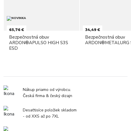
65,76 €
34,49 €
Bezpečnostná obuv
Bezpečnostná obuv
ARDON®APULSO HIGH S3S
ARDON®METALURG 
ESD
Nákup priamo od výrobcu.
Česká firma & český dizajn
Desaťtisíce položiek skladom
- od XXS až po 7XL