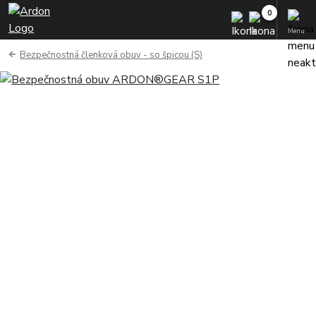
Menu
Bezpečnostná členková obuv - so špicou (S)