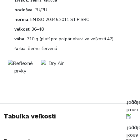
zvršok
: semiš, textília
podošva
: PU/PU
norma
: EN ISO 20345:2011 S1 P SRC
veľkosť
: 36–48
váha:
710 g (platí pre polpár obuvi vo veľkosti 42)
farba
: čierno-červená
Tabuľka veľkostí