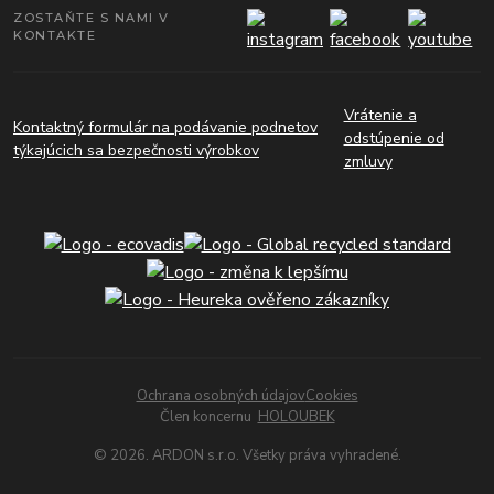
ZOSTAŇTE S NAMI V
KONTAKTE
Vrátenie a
Kontaktný formulár na podávanie podnetov
odstúpenie od
týkajúcich sa bezpečnosti výrobkov
zmluvy
Ochrana osobných údajov
Cookies
Člen koncernu
HOLOUBEK
© 2026. ARDON s.r.o. Všetky práva vyhradené.