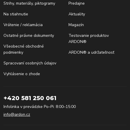
Strihy, materiály, piktogramy
Predajne
Na stiahnutie
Aktuality
Vrátenie / reklamácia
Magazín
Ostatné právne dokumenty
Testovanie produktov
ARDON®
Všeobecné obchodné
podmienky
ARDON® a udržateľnosť
Spracovaní osobných údajov
Vyhlásenie o zhode
+420 581 250 061
Infolinka v prevádzke Po–Pi: 8:00–15:00
info@ardon.cz