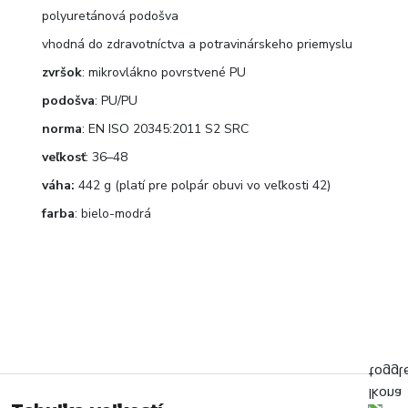
polyuretánová podošva
vhodná do zdravotníctva a potravinárskeho priemyslu
zvršok
: mikrovlákno povrstvené PU
podošva
: PU/PU
norma
: EN ISO 20345:2011 S2 SRC
veľkosť
: 36–48
váha:
442 g (platí pre polpár obuvi vo veľkosti 42)
farba
: bielo-modrá