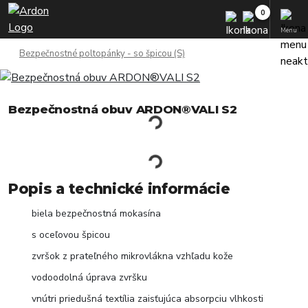
Menu
Bezpečnostné poltopánky - so špicou (S)
Bezpečnostná obuv ARDON®VALI S2
Popis a technické informácie
biela bezpečnostná mokasína
s oceľovou špicou
zvršok z prateľného mikrovlákna vzhľadu kože
vodoodolná úprava zvršku
vnútri priedušná textília zaisťujúca absorpciu vlhkosti