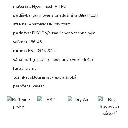
materiál:
Nylon mesh + TPU
podšívka:
laminovaná priedušná textília MESH
stielka:
Anatomic Hi-Poly foam
podošva:
PHYLON/guma, lepená technológia
veľkosti:
36-48
norma:
EN 20345:2022
váha:
571 g (platí pre polpár vo veľkosti 42)
farba:
čierna
tužinka:
sklolaminát - extra široká
planžeta:
kevlar