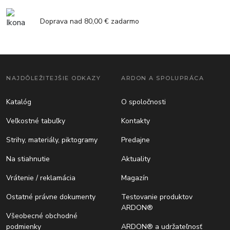
Doprava nad 80,00 € zadarmo
NAJDÔLEŽITEJŠIE ODKAZY
ARDON A SPOLUPRÁCA
Katalóg
O spoločnosti
Veľkostné tabuľky
Kontakty
Strihy, materiály, piktogramy
Predajne
Na stiahnutie
Aktuality
Vrátenie / reklamácia
Magazín
Ostatné právne dokumenty
Testovanie produktov
ARDON®
Všeobecné obchodné
podmienky
ARDON® a udržateľnosť