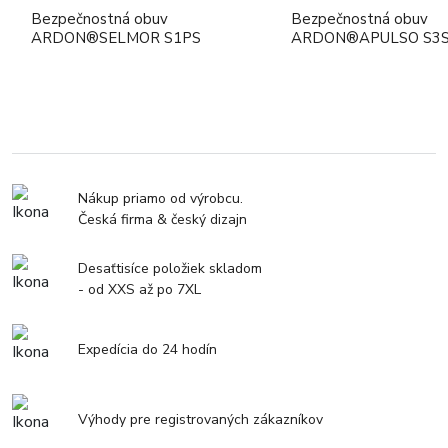
Bezpečnostná obuv
Bezpečnostná obuv
ARDON®SELMOR S1PS
ARDON®APULSO S3S
Nákup priamo od výrobcu.
Česká firma & český dizajn
Desaťtisíce položiek skladom
- od XXS až po 7XL
Expedícia do 24 hodín
Výhody pre registrovaných zákazníkov