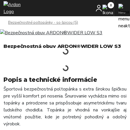
Menu
Bezpečnostné poltopánky - so špicou (S)
Bezpečnostná obuv ARDON®WIDER LOW S3
Popis a technické informácie
Športová bezpečnostná poltopánka s extra širokou špičkou
pre vyšší komfort pri nosenia. Šnurovanie vychádza mimo osi
topánky a prirodzene sa prispôsobuje asymetrickému tvaru
ľudského chodidla. Topánka je vhodná na vonkajšie aj
vnútorné použitie, kde je potrebný pohodlný a odoľný
výrobok.