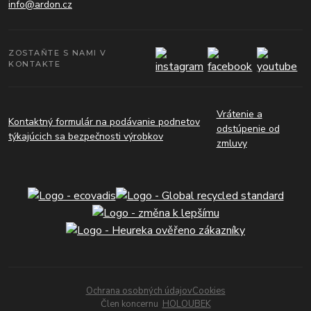
info@ardon.cz
ZOSTAŇTE S NAMI V
KONTAKTE
Vrátenie a
Kontaktný formulár na podávanie podnetov
odstúpenie od
týkajúcich sa bezpečnosti výrobkov
zmluvy
Ochrana osobných údajov
Cookies
Člen koncernu
HOLOUBEK