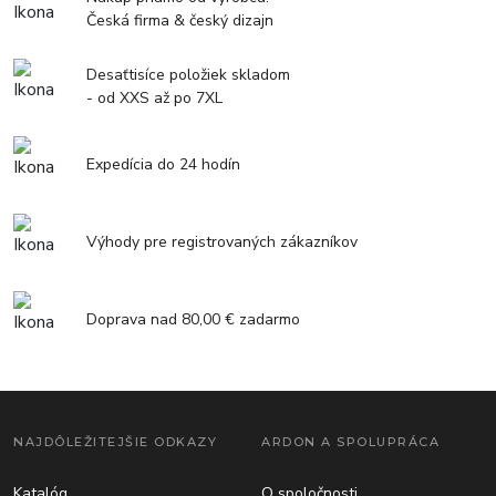
Česká firma & český dizajn
Desaťtisíce položiek skladom
- od XXS až po 7XL
Expedícia do 24 hodín
Výhody pre registrovaných zákazníkov
Doprava nad 80,00 € zadarmo
NAJDÔLEŽITEJŠIE ODKAZY
ARDON A SPOLUPRÁCA
Katalóg
O spoločnosti