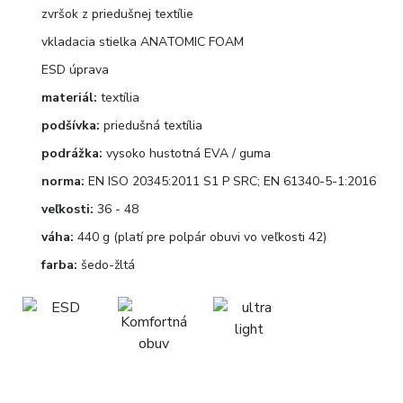
zvršok z priedušnej textílie
vkladacia stielka ANATOMIC FOAM
ESD úprava
materiál:
textília
podšívka:
priedušná textília
podrážka:
vysoko hustotná EVA / guma
norma:
EN ISO 20345:2011 S1 P SRC; EN 61340-5-1:2016
veľkosti:
36 - 48
váha:
440 g (platí pre polpár obuvi vo veľkosti 42)
farba:
šedo-žltá