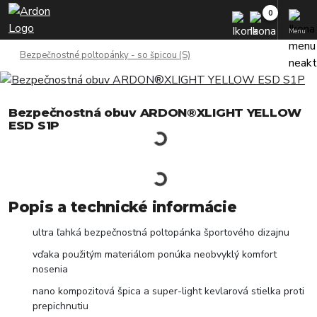
Menu
Bezpečnostné poltopánky - so špicou (S)
Bezpečnostná obuv ARDON®XLIGHT YELLOW
ESD S1P
Popis a technické informácie
ultra ľahká bezpečnostná poltopánka športového dizajnu
vďaka použitým materiálom ponúka neobvyklý komfort
nosenia
nano kompozitová špica a super-light kevlarová stielka proti
prepichnutiu