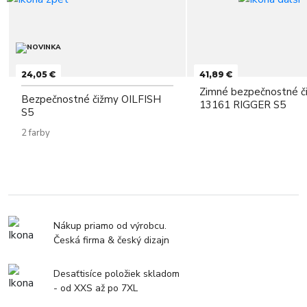
24,05 €
41,89 €
Zimné bezpečnostné č
Bezpečnostné čižmy OILFISH
13161 RIGGER S5
S5
2 farby
Nákup priamo od výrobcu.
Česká firma & český dizajn
Desaťtisíce položiek skladom
- od XXS až po 7XL