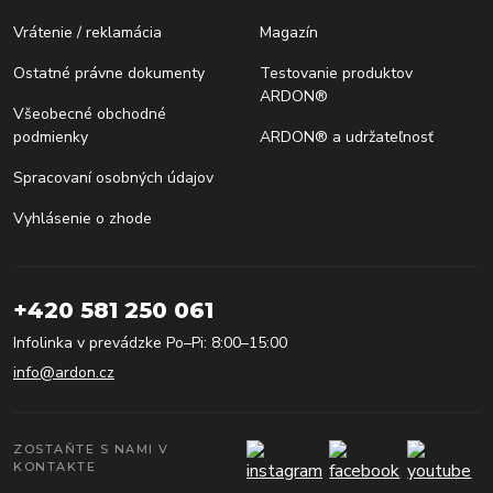
Vrátenie / reklamácia
Magazín
Ostatné právne dokumenty
Testovanie produktov
ARDON®
Všeobecné obchodné
podmienky
ARDON® a udržateľnosť
Spracovaní osobných údajov
Vyhlásenie o zhode
+420 581 250 061
Infolinka v prevádzke Po–Pi: 8:00–15:00
info@ardon.cz
ZOSTAŇTE S NAMI V
KONTAKTE