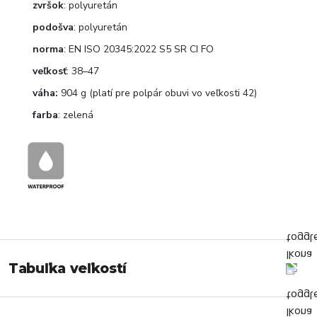
zvršok
: polyuretán
podošva
: polyuretán
norma
: EN ISO 20345:2022 S5 SR CI FO
veľkosť
: 38–47
váha:
904 g (platí pre polpár obuvi vo veľkosti 42)
farba
: zelená
Tabuľka veľkostí