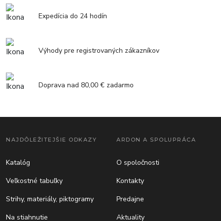
Expedícia do 24 hodín
Výhody pre registrovaných zákazníkov
Doprava nad 80,00 € zadarmo
NAJDÔLEŽITEJŠIE ODKAZY
ARDON A SPOLUPRÁCA
Katalóg
O spoločnosti
Veľkostné tabuľky
Kontakty
Strihy, materiály, piktogramy
Predajne
Na stiahnutie
Aktuality