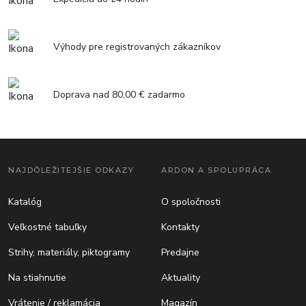
Výhody pre registrovaných zákazníkov
Doprava nad 80,00 € zadarmo
NAJDÔLEŽITEJŠIE ODKAZY
ARDON A SPOLUPRÁCA
Katalóg
O spoločnosti
Veľkostné tabuľky
Kontakty
Strihy, materiály, piktogramy
Predajne
Na stiahnutie
Aktuality
Vrátenie / reklamácia
Magazín