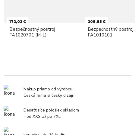
172,02 €
208,85 €
Bezpečnostný postroj
Bezpečnostný postroj
FA1020701 (M-L)
FA1010101
Nákup priamo od výrobcu.
Česká firma & český dizajn
Desaťtisíce položiek skladom
- od XXS až po 7XL
Expedícia do 24 hodín