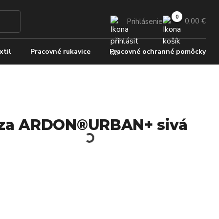
0,00 €
Prihlásenie
xtil
Pracovné rukavice
Pracovné ochranné pomôcky
za ARDON®URBAN+ sivá