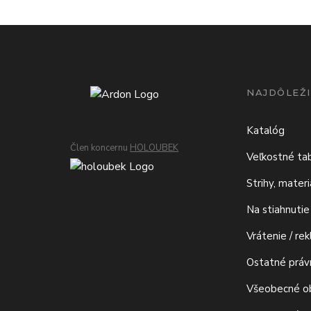
NAJDÔLEŽI
Katalóg
Člen koncernu
HOLOUBEK
Veľkostné ta
Strihy, mater
Na stiahnutie
Vrátenie / re
Ostatné prá
Všeobecné o