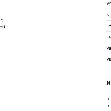
VÝ
ST
TY
F
VR
VE
N