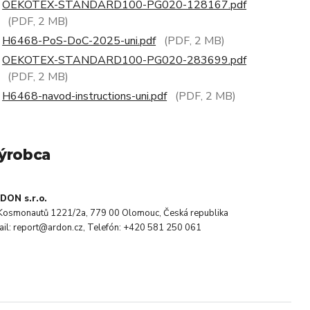
OEKOTEX-STANDARD100-PG020-128167.pdf
(PDF, 2 MB)
H6468-PoS-DoC-2025-uni.pdf
(PDF, 2 MB)
OEKOTEX-STANDARD100-PG020-283699.pdf
(PDF, 2 MB)
H6468-navod-instructions-uni.pdf
(PDF, 2 MB)
ýrobca
DON s.r.o.
. Kosmonautů 1221/2a, 779 00 Olomouc, Česká republika
ail: report@ardon.cz, Telefón: +420 581 250 061