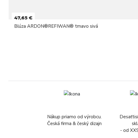
47,65 €
Blúza ARDON®REFIWAN® tmavo sivá
Nákup priamo od výrobcu.
Desaťtis
Česká firma & český dizajn
sk
- od XX