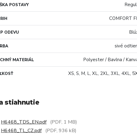
Regul
ŠKA POSTAVY
COMFORT F
RIH
Blú
P ODEVU
sivé odtie
ARBA
Polyester / Bavlna / Kanv
CHNÝ MATERIÁL
XS, S, M, L, XL, 2XL, 3XL, 4XL, 5
ĽKOSŤ
a stiahnutie
H6468_TDS_EN.pdf
(PDF, 1 MB)
H6468_TL_CZ.pdf
(PDF, 936 kB)