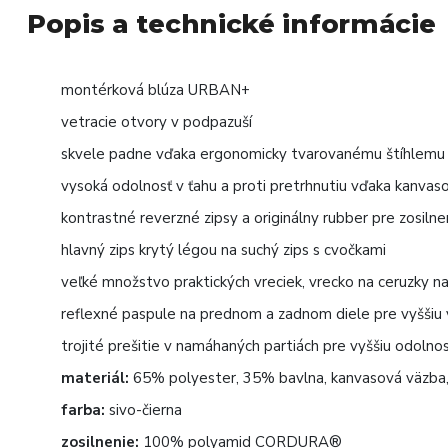
Popis a technické informácie
montérková blúza URBAN+
vetracie otvory v podpazuší
skvele padne vďaka ergonomicky tvarovanému štíhlemu 
vysoká odolnosť v ťahu a proti pretrhnutiu vďaka kanva
kontrastné reverzné zipsy a originálny rubber pre zosilne
hlavný zips krytý légou na suchý zips s cvočkami
veľké množstvo praktických vreciek, vrecko na ceruzk
reflexné paspule na prednom a zadnom diele pre vyššiu v
trojité prešitie v namáhaných partiách pre vyššiu odolno
materiál:
65% polyester, 35% bavlna, kanvasová väzba,
farba:
sivo-čierna
zosilnenie:
100% polyamid CORDURA®