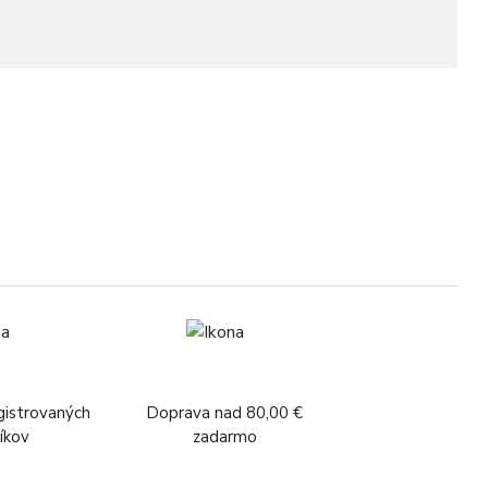
1
gistrovaných
Doprava nad 80,00 €
íkov
zadarmo