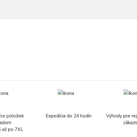
íce položiek
Expedícia do 24 hodín
Výhody pre re
ladom
zákazn
S až po 7XL