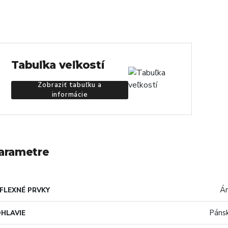
Tabuľka veľkostí
Zobraziť tabuľku a
informácie
arametre
Á
FLEXNÉ PRVKY
Páns
HLAVIE