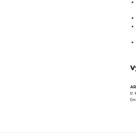
V
AR
tř
Em