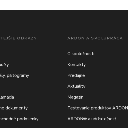
TEJŠIE ODKAZY
ARDON A SPOLUPRÁCA
O spoločnosti
buľky
Kontakty
iály, piktogramy
Predajne
Aktuality
klamácia
Magazín
vne dokumenty
Testovanie produktov ARDO
bchodné podmienky
ARDON® a udržateľnosť