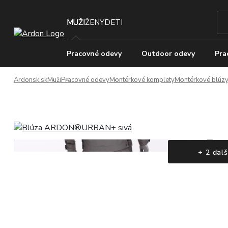
MUŽI
ŽENY
DETI
Pracovné odevy
Outdoor odevy
Pra
Ardonsk.sk
Muži
Pracovné odevy
Montérkové komplety
Montérkové blúzy
+ 2 ďalš