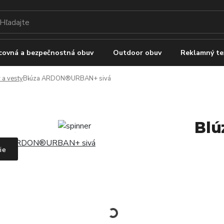
covná a bezpečnostná obuv
Outdoor obuv
Reklamný te
 a vesty
Blúza ARDON®URBAN+ sivá
Blú
ie