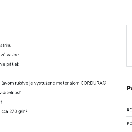
strihu
sové väzbe
nie pätiek
y na ľavom rukáve je vystužené materiálom CORDURA®
P
iditeľnosť
sť
RE
 cca 270 g/m²
PO