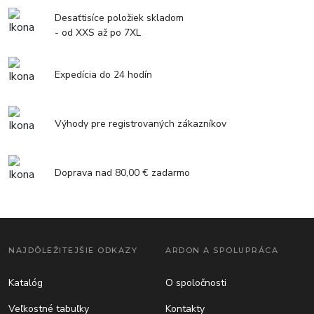
Desaťtisíce položiek skladom
- od XXS až po 7XL
Expedícia do 24 hodín
Výhody pre registrovaných zákazníkov
Doprava nad 80,00 € zadarmo
NAJDÔLEŽITEJŠIE ODKAZY
ARDON A SPOLUPRÁCA
Katalóg
O spoločnosti
Veľkostné tabuľky
Kontakty