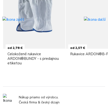
od 2,78 €
od 2,57 €
Celokožené rukavice
Rukavice ARDON®B-
ARDON®BUNDY - s predajnou
etiketou
Nákup priamo od výrobcu.
Česká firma & český dizajn