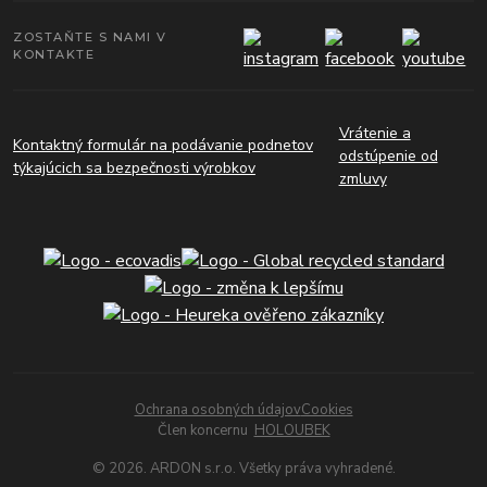
ZOSTAŇTE S NAMI V
KONTAKTE
Vrátenie a
Kontaktný formulár na podávanie podnetov
odstúpenie od
týkajúcich sa bezpečnosti výrobkov
zmluvy
Ochrana osobných údajov
Cookies
Člen koncernu
HOLOUBEK
© 2026. ARDON s.r.o. Všetky práva vyhradené.