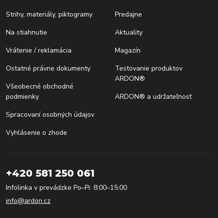
Strihy, materiály, piktogramy
Predajne
Na stiahnutie
Aktuality
Vrátenie / reklamácia
Magazín
Ostatné právne dokumenty
Testovanie produktov
ARDON®
Všeobecné obchodné
podmienky
ARDON® a udržateľnosť
Spracovaní osobných údajov
Vyhlásenie o zhode
+420 581 250 061
Infolinka v prevádzke Po–Pi: 8:00–15:00
info@ardon.cz