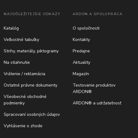
NAJDÔLEŽITEJŠIE ODKAZY
ARDON A SPOLUPRÁCA
Katalóg
O spoločnosti
Veľkostné tabuľky
Kontakty
Strihy, materiály, piktogramy
Predajne
Na stiahnutie
Aktuality
Vrátenie / reklamácia
Magazín
Ostatné právne dokumenty
Testovanie produktov
ARDON®
Všeobecné obchodné
podmienky
ARDON® a udržateľnosť
Spracovaní osobných údajov
Vyhlásenie o zhode