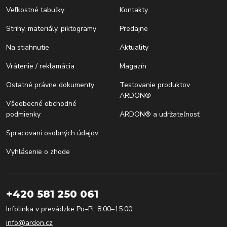
Veľkostné tabuľky
Kontakty
Strihy, materiály, piktogramy
Predajne
Na stiahnutie
Aktuality
Vrátenie / reklamácia
Magazín
Ostatné právne dokumenty
Testovanie produktov
ARDON®
Všeobecné obchodné
podmienky
ARDON® a udržateľnosť
Spracovaní osobných údajov
Vyhlásenie o zhode
+420 581 250 061
Infolinka v prevádzke Po–Pi: 8:00–15:00
info@ardon.cz