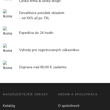
Česká firma & český dizajn
Desaťtisíce položiek skladom
- od XXS až po 7XL
Expedícia do 24 hodín
Výhody pre registrovaných zákazníkov
Doprava nad 80,00 € zadarmo
NAJDÔLEŽITEJŠIE ODKAZY
ARDON A SPOLUPRÁCA
Katalóg
O spoločnosti