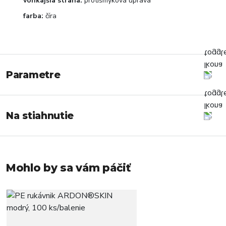
vonkajšia strana:
protišmyková úprava
farba:
číra
Parametre
Na stiahnutie
Mohlo by sa vám páčiť