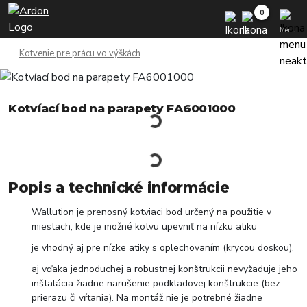
Menu
Kotvenie pre prácu vo výškách
Kotvíací bod na parapety FA6001000
Popis a technické informácie
Wallution je prenosný kotviaci bod určený na použitie v
miestach, kde je možné kotvu upevniť na nízku atiku
je vhodný aj pre nízke atiky s oplechovaním (krycou doskou).
aj vďaka jednoduchej a robustnej konštrukcii nevyžaduje jeho
inštalácia žiadne narušenie podkladovej konštrukcie (bez
prierazu či vŕtania). Na montáž nie je potrebné žiadne