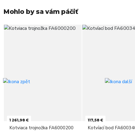
Mohlo by sa vám páčiť
1 261,98 €
117,58 €
Kotviaca trojnožka FA6000200
Kotvíací bod FA60034