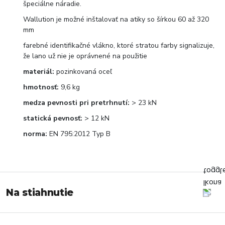
špeciálne náradie.
Wallution je možné inštalovať na atiky so šírkou 60 až 320
mm
farebné identifikačné vlákno, ktoré stratou farby signalizuje,
že lano už nie je oprávnené na použitie
materiál:
pozinkovaná oceľ
hmotnosť:
9,6 kg
medza pevnosti pri pretrhnutí:
> 23 kN
statická pevnosť:
> 12 kN
norma:
EN 795:2012 Typ B
Na stiahnutie