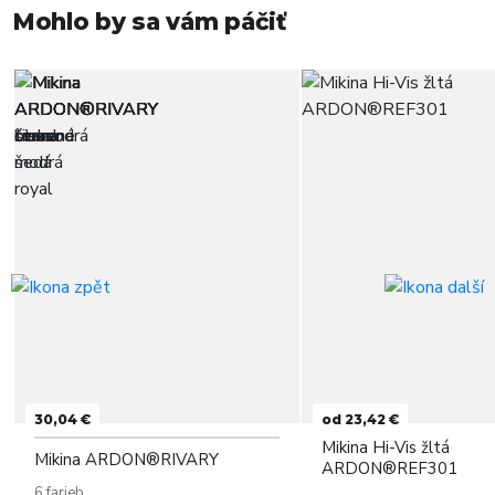
Mohlo by sa vám páčiť
30,04 €
od 23,42 €
Mikina Hi-Vis žltá
Mikina ARDON®RIVARY
ARDON®REF301
6 farieb