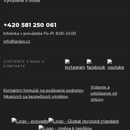
Vyhlásenie o zhode
+420 581 250 061
Infolinka v prevádzke Po–Pi: 8:00–15:00
info@ardon.cz
ZOSTAŇTE S NAMI V
KONTAKTE
Vrátenie a
Kontaktný formulár na podávanie podnetov
odstúpenie od
týkajúcich sa bezpečnosti výrobkov
zmluvy