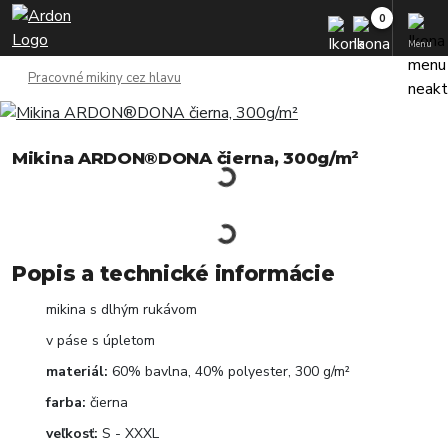
Menu
Pracovné mikiny cez hlavu
Mikina ARDON®DONA čierna, 300g/m²
Popis a technické informácie
mikina s dlhým rukávom
v páse s úpletom
materiál:
60% bavlna, 40% polyester, 300 g/m²
farba:
čierna
veľkosť:
S - XXXL