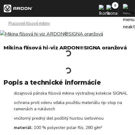
Menu
Pracovné flísové mikiny
Mikina flísová hi-viz ARDON®SIGNA oranžová
Popis a technické informácie
dizajnová pánska flísová mikina výstražnej kolekcie SIGNAL
ochrana proti oderu vďaka použitiu materiálu rip-stop na
ramenách a rukávoch
vnútorný predný diel podšitý hustou sieťovinou
materiál:
100 % polyester polar flís, 280 g/m²