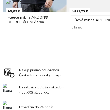
49,03 €
od 21,75 €
Fleece mikina ARDON®
Flísová mikina ARDO
ULTRITE® UNI čierna
6 farieb
Nákup priamo od výrobcu.
Česká firma & český dizajn
Desaťtisíce položiek skladom
- od XXS až po 7XL
Expedícia do 24 hodín