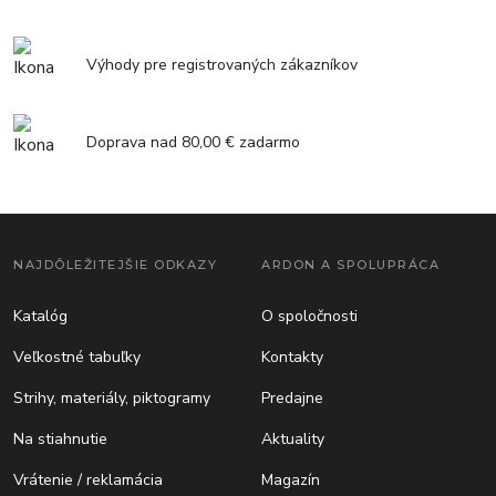
Výhody pre registrovaných zákazníkov
Doprava nad 80,00 € zadarmo
NAJDÔLEŽITEJŠIE ODKAZY
ARDON A SPOLUPRÁCA
Katalóg
O spoločnosti
Veľkostné tabuľky
Kontakty
Strihy, materiály, piktogramy
Predajne
Na stiahnutie
Aktuality
Vrátenie / reklamácia
Magazín