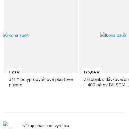
1,23 €
125,84 €
3M™ polypropylénové plastové
Zásobník s dávkovačo
púzdro
+ 400 párov BILSOM L
Nákup priamo od výrobcu.