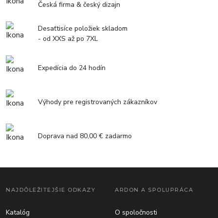
Česká firma & český dizajn
Desaťtisíce položiek skladom
- od XXS až po 7XL
Expedícia do 24 hodín
Výhody pre registrovaných zákazníkov
Doprava nad 80,00 € zadarmo
NAJDÔLEŽITEJŠIE ODKAZY
ARDON A SPOLUPRÁCA
Katalóg
O spoločnosti