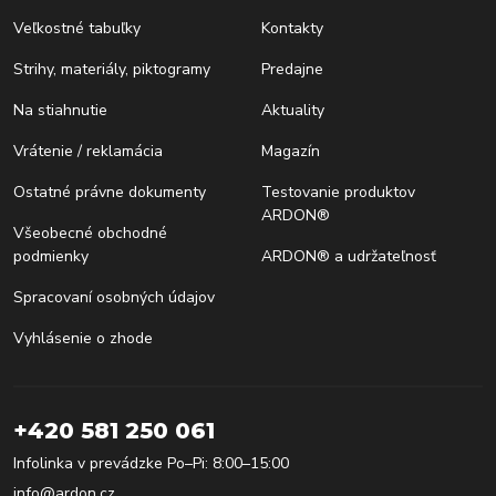
Veľkostné tabuľky
Kontakty
Strihy, materiály, piktogramy
Predajne
Na stiahnutie
Aktuality
Vrátenie / reklamácia
Magazín
Ostatné právne dokumenty
Testovanie produktov
ARDON®
Všeobecné obchodné
podmienky
ARDON® a udržateľnosť
Spracovaní osobných údajov
Vyhlásenie o zhode
+420 581 250 061
Infolinka v prevádzke Po–Pi: 8:00–15:00
info@ardon.cz