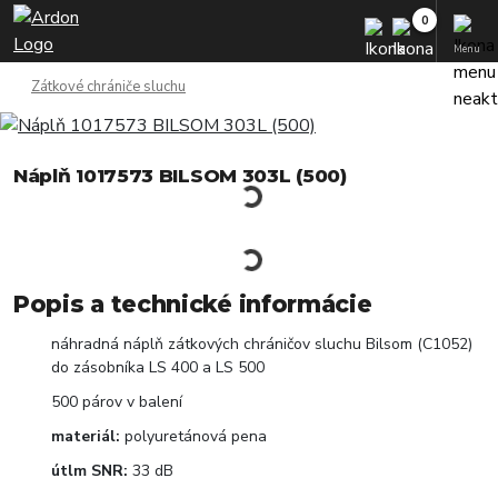
Menu
Zátkové chrániče sluchu
Náplň 1017573 BILSOM 303L (500)
Popis a technické informácie
náhradná náplň zátkových chráničov sluchu Bilsom (C1052)
do zásobníka LS 400 a LS 500
500 párov v balení
materiál:
polyuretánová pena
útlm SNR:
33 dB