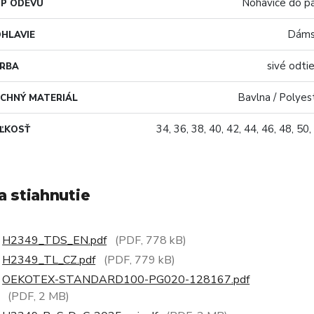
Nohavice do p
P ODEVU
Dáms
HLAVIE
sivé odti
ARBA
Bavlna / Polyes
CHNÝ MATERIÁL
34, 36, 38, 40, 42, 44, 46, 48, 50,
ĽKOSŤ
a stiahnutie
H2349_TDS_EN.pdf
(PDF, 778 kB)
H2349_TL_CZ.pdf
(PDF, 779 kB)
OEKOTEX-STANDARD100-PG020-128167.pdf
(PDF, 2 MB)