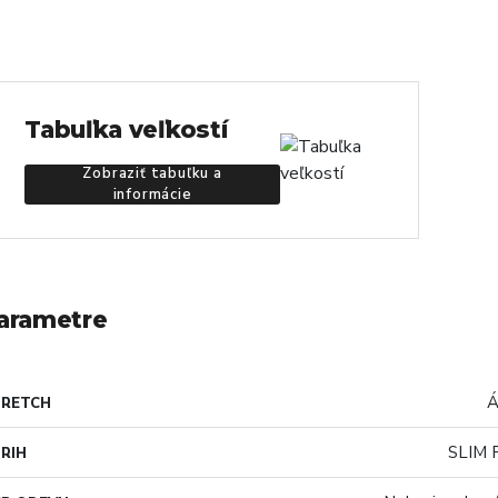
Tabuľka veľkostí
Zobraziť tabuľku a
informácie
arametre
Á
TRETCH
SLIM 
RIH