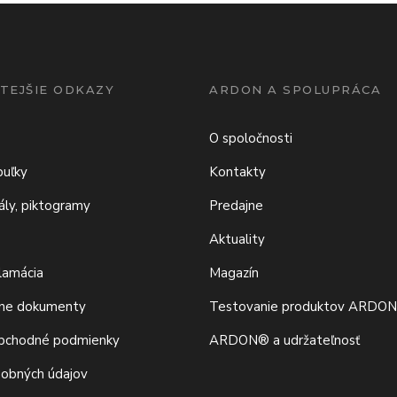
TEJŠIE ODKAZY
ARDON A SPOLUPRÁCA
O spoločnosti
buľky
Kontakty
iály, piktogramy
Predajne
Aktuality
klamácia
Magazín
vne dokumenty
Testovanie produktov ARDO
bchodné podmienky
ARDON® a udržateľnosť
sobných údajov