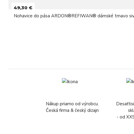
49,30 €
Nohavice do pása ARDON®REFIWAN® dámské tmavo si
Nákup priamo od výrobcu.
Desaťtis
Česká firma & český dizajn
sk
- od XX