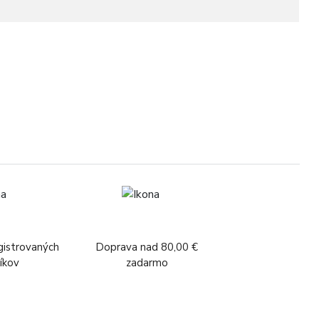
3
gistrovaných
Doprava nad 80,00 €
íkov
zadarmo