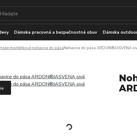
devy
Dámska pracovná a bezpečnostná obuv
Dámska outdoor
mske montérkové nohavice do pása
Nohavice do pása ARDON®JASVENA si
Noh
AR
ie