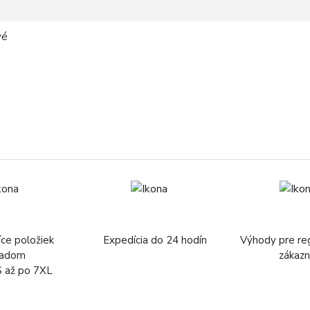
vé
íce položiek
Expedícia do 24 hodín
Výhody pre re
ladom
zákazn
S až po 7XL