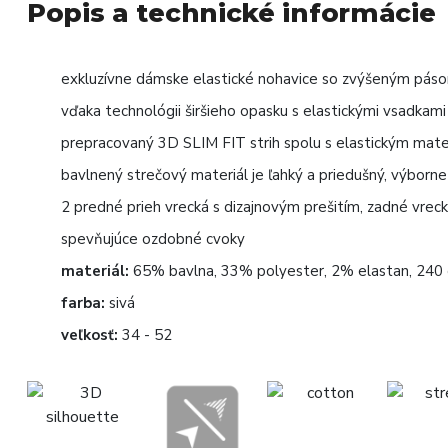
Popis a technické informácie
exkluzívne dámske elastické nohavice so zvýšeným páso
vďaka technológii širšieho opasku s elastickými vsadkam
prepracovaný 3D SLIM FIT strih spolu s elastickým mat
bavlnený strečový materiál je ľahký a priedušný, výborne
2 predné prieh vrecká s dizajnovým prešitím, zadné vrec
spevňujúce ozdobné cvoky
materiál:
65% bavlna, 33% polyester, 2% elastan, 240
farba:
sivá
veľkosť:
34 - 52