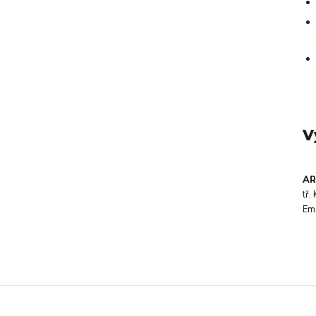
V
AR
tř
Em