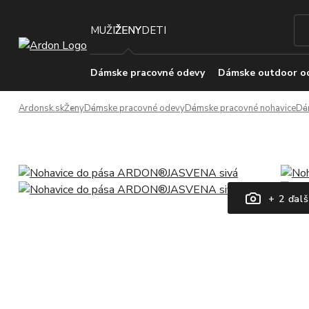
MUŽI
ŽENY
DETI
Dámske pracovné odevy
Dámske outdoor o
Ardonsk.sk
Ženy
Dámske pracovné odevy
Dámske pracovné nohavice
Dá
+ 2 ďalš