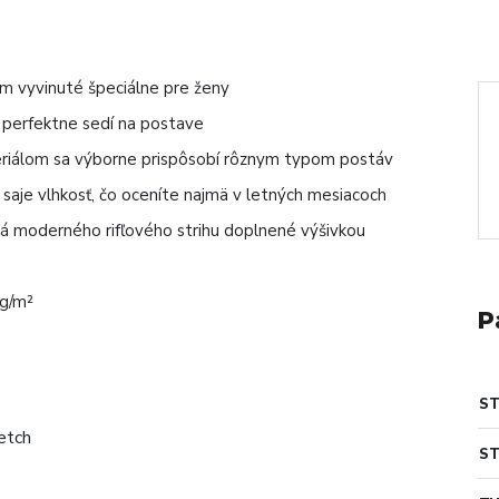
m vyvinuté špeciálne pre ženy
i perfektne sedí na postave
eriálom sa výborne prispôsobí rôznym typom postáv
 saje vlhkosť, čo oceníte najmä v letných mesiacoch
ká moderného rifľového strihu doplnené výšivkou
 g/m²
P
S
ST