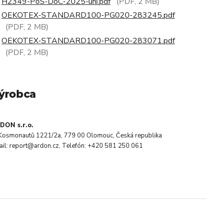
H2349-PoS-DoC-2025-uni.pdf
(PDF, 2 MB)
OEKOTEX-STANDARD100-PG020-283245.pdf
(PDF, 2 MB)
OEKOTEX-STANDARD100-PG020-283071.pdf
(PDF, 2 MB)
ýrobca
DON s.r.o.
. Kosmonautů 1221/2a, 779 00 Olomouc, Česká republika
ail: report@ardon.cz, Telefón: +420 581 250 061