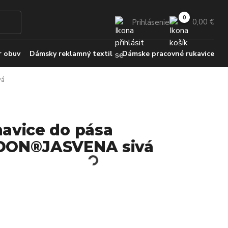
0,00 €
Prihlásenie
 obuv
Dámsky reklamný textil
Dámske pracovné rukavice
vá
avice do pása
DON®JASVENA sivá