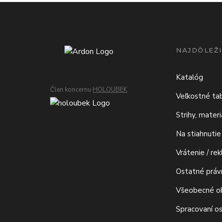
NAJDÔLEŽI
Katalóg
Člen koncernu
HOLOUBEK
Veľkostné ta
Strihy, mater
Na stiahnutie
Vrátenie / re
Ostatné prá
Všeobecné o
Spracovaní o