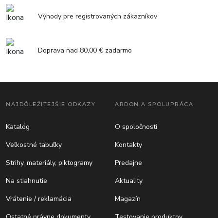
Výhody pre registrovaných zákazníkov
Doprava nad 80,00 € zadarmo
NAJDÔLEŽITEJŠIE ODKAZY
ARDON A SPOLUPRÁCA
Katalóg
O spoločnosti
Veľkostné tabuľky
Kontakty
Strihy, materiály, piktogramy
Predajne
Na stiahnutie
Aktuality
Vrátenie / reklamácia
Magazín
Ostatné právne dokumenty
Testovanie produktov