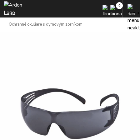
Menu
Ochranné okuliare s dymovým zorníkom