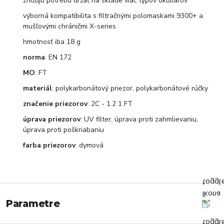
znižujú potrebu držať na sklade viac typov okuliarov
výborná kompatibilita s filtračnými polomaskami 9300+ a
mušľovými chráničmi X-series
hmotnosť iba 18 g
norma
: EN 172
MO
: FT
materiál
: polykarbonátový priezor, polykarbonátové rúčky
značenie
priezorov
: 2C - 1.2 1 FT
úprava
priezorov
: UV filter, úprava proti zahmlievaniu,
úprava proti poškriabaniu
farba
priezorov
: dymová
Parametre