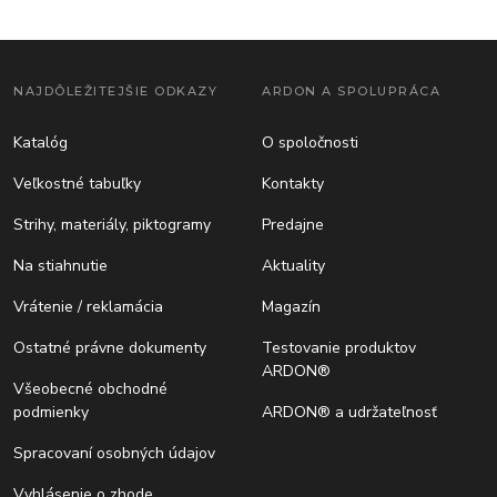
NAJDÔLEŽITEJŠIE ODKAZY
ARDON A SPOLUPRÁCA
Katalóg
O spoločnosti
Veľkostné tabuľky
Kontakty
Strihy, materiály, piktogramy
Predajne
Na stiahnutie
Aktuality
Vrátenie / reklamácia
Magazín
Ostatné právne dokumenty
Testovanie produktov
ARDON®
Všeobecné obchodné
podmienky
ARDON® a udržateľnosť
Spracovaní osobných údajov
Vyhlásenie o zhode