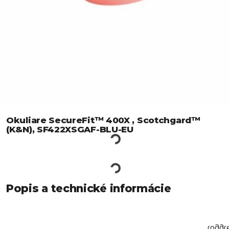
Okuliare SecureFit™ 400X , Scotchgard™
(K&N), SF422XSGAF-BLU-EU
Popis a technické informácie