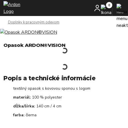
Menu
Doplnky k pracovným odevom
Opasok ARDON®VISION
Popis a technické informácie
textilný opasok s kovovou sponou s logom
materiál:
100 % polyester
dĺžka/šírka:
140 cm / 4 cm
farba:
čierna