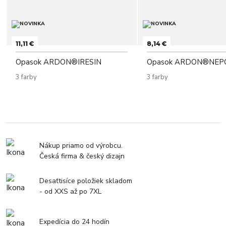
11,11 €
8,14 €
Opasok ARDON®IRESIN
Opasok ARDON®NEP
3 farby
3 farby
Nákup priamo od výrobcu.
Česká firma & český dizajn
Desaťtisíce položiek skladom
- od XXS až po 7XL
Expedícia do 24 hodín