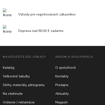
Výhody pre registrovaných zákazníkov
Doprava nad 80,00 € zadarmo
NAJDÔLEŽITEJŠIE ODKAZY
ARDON A SPOLUPRÁCA
Katalóg
O spoločnosti
Veľkostné tabuľky
Kontakty
Strihy, materiály, piktogramy
Predajne
Na stiahnutie
Aktuality
Vrátenie / reklamácia
Magazín