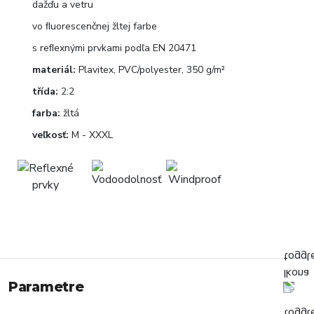
dažďu a vetru
vo ﬂuorescenčnej žltej farbe
s reﬂexnými prvkami podľa EN 20471
materiál:
Plavitex, PVC/polyester, 350 g/m²
třída:
2:2
farba:
žltá
veľkosť:
M - XXXL
Parametre