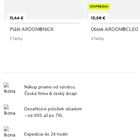
DOPREDAJ
11,44 €
13,58 €
Plášť ARDON®NICK
Oblek ARDON®CLEO
3 farby
4 farby
Nákup priamo od výrobcu.
Česká firma & český dizajn
Desaťtisíce položiek skladom
- od XXS až po 7XL
Expedícia do 24 hodín