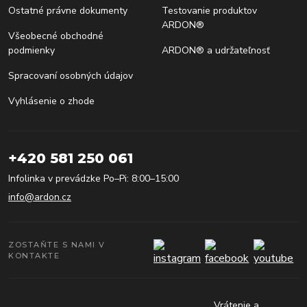
Ostatné právne dokumenty
Testovanie produktov
ARDON®
Všeobecné obchodné
podmienky
ARDON® a udržateľnosť
Spracovaní osobných údajov
Vyhlásenie o zhode
+420 581 250 061
Infolinka v prevádzke Po–Pi: 8:00–15:00
info@ardon.cz
ZOSTAŇTE S NAMI V
KONTAKTE
Vrátenie a