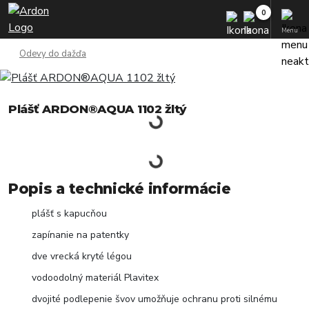
Menu
Odevy do dažďa
Plášť ARDON®AQUA 1102 žltý
Popis a technické informácie
plášť s kapucňou
zapínanie na patentky
dve vrecká kryté légou
vodoodolný materiál Plavitex
dvojité podlepenie švov umožňuje ochranu proti silnému